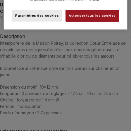
UGS :
628205
Catégories :
Bracelets
,
Bracelets
,
Cœur Entrelacé
,
POIRAY
,
Paramètres des cookies
Autoriser tous les cookies
Typologies
Description
Intemporelle de la Maison Poiray, la collection Cœur Entrelacé se
dévoile sous des lignes épurées, aux courbes généreuses, et
s’habille d’or ou de diamants pour célébrer tous les amours.
Bracelet Cœur Entrelacé orné de trois cœurs sur chaîne en or
jaune.
Dimension du motif : 10×12 mm
Longueur : 3 anneaux de réglages – 17.5 cm, 16 cm et 14.5 cm
Chaîne : forçat ronde 1.4 mm Ø
Fermoir : mousqueton
Poids d’or moyen : 3.7 grammes