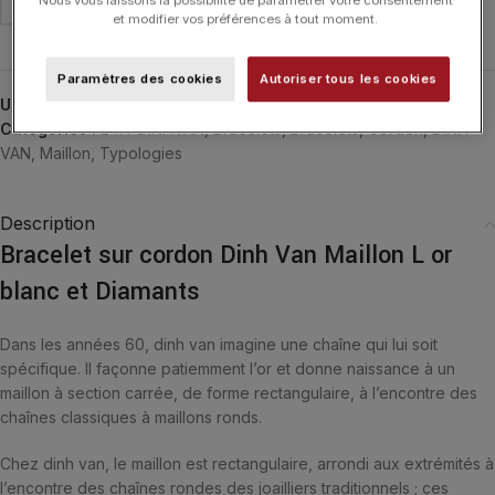
Nous vous laissons la possibilité de paramétrer votre consentement
et modifier vos préférences à tout moment.
Paramètres des cookies
Autoriser tous les cookies
UGS :
360122
Catégories :
24H-DINHVAN
,
Bracelets
,
Bracelets
,
Cordon
,
DINH
VAN
,
Maillon
,
Typologies
Description
Bracelet sur cordon Dinh Van Maillon L or
blanc et Diamants
Dans les années 60, dinh van imagine une chaîne qui lui soit
spécifique. Il façonne patiemment l’or et donne naissance à un
maillon à section carrée, de forme rectangulaire, à l’encontre des
chaînes classiques à maillons ronds.
Chez dinh van, le maillon est rectangulaire, arrondi aux extrémités à
l’encontre des chaînes rondes des joailliers traditionnels ; ces