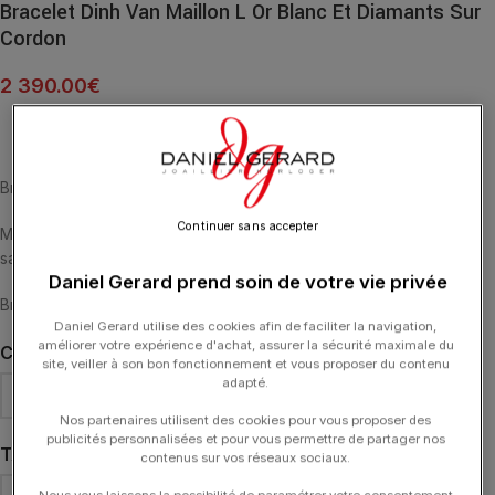
Bracelet Dinh Van Maillon L Or Blanc Et Diamants Sur
Cordon
2 390.00
€
Bracelet Maillon or blanc de Dinh Van sur cordon avec diamants
Continuer sans accepter
Maîtrise des équilibres et harmonie des volumes, Maillon illustre le
savoir-faire du Joaillier.
Daniel Gerard prend soin de votre vie privée
Bracelet résolument mixte!
Daniel Gerard utilise des cookies afin de faciliter la navigation,
améliorer votre expérience d'achat, assurer la sécurité maximale du
COULEUR DU CORDON
site, veiller à son bon fonctionnement et vous proposer du contenu
adapté.
Nos partenaires utilisent des cookies pour vous proposer des
publicités personnalisées et pour vous permettre de partager nos
TAILLE DE CORDON
contenus sur vos réseaux sociaux.