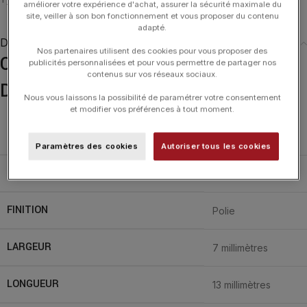
améliorer votre expérience d'achat, assurer la sécurité maximale du
site, veiller à son bon fonctionnement et vous proposer du contenu
adapté.
Description
Nos partenaires utilisent des cookies pour vous proposer des
Collier Arthus Bertrand Ruban
publicités personnalisées et pour vous permettre de partager nos
contenus sur vos réseaux sociaux.
Diamant Or Jaune
Nous vous laissons la possibilité de paramétrer votre consentement
et modifier vos préférences à tout moment.
RÉFÉRENCE
J10517X000
Paramètres des cookies
Autoriser tous les cookies
MATIÈRE
Or Jaune 18 carats
FINITION
Polie
LARGEUR
7 millimètres
LONGUEUR
13 millimètres