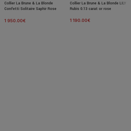
Collier La Brune & La Blonde
Collier La Brune & La Blonde LILY
Confetti Solitaire Saphir Rose
Rubis 0.13 carat or rose
C?ur 0,50 ct
1 190.00
€
1 950.00
€