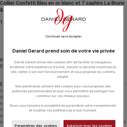
Collier Confetti Bleu en or blanc et 7 saphirs La Brune
& La Blonde
1 290.00
€
Continuer sans accepter
Daniel Gerard prend soin de votre vie privée
UGS :
CL0040WGSA
Daniel Gerard utilise des cookies afin de faciliter la navigation,
Catégorie :
LA BRUNE ET LA BLONDE
améliorer votre expérience d'achat, assurer la sécurité maximale du
site, veiller à son bon fonctionnement et vous proposer du contenu
adapté.
Expédition & Livraison
Nos partenaires utilisent des cookies pour vous proposer des
Les produits en stock sont généralement expédiés dans un délai
publicités personnalisées et pour vous permettre de partager nos
contenus sur vos réseaux sociaux.
de 24 heures ouvrées après réception du paiement. Ils sont
expédiés via le transporteur le plus adéquate en fonction du lieu
Nous vous laissons la possibilité de paramétrer votre consentement
de livraison. Si le produit n'est pas en stock il sera commandé
et modifier vos préférences à tout moment.
immédiatement et nous vous informerons dès sa réception. La
livraison est offerte dans les 3 pays suivants : Luxembourg - France
Paramètres des cookies
Autoriser tous les cookies