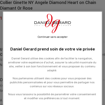
Collier Ginette NY Angele Diamond Heart on Chain
Diamant Or Rose
1 370.00
€
Continuer sans accepter
Daniel Gerard prend soin de votre vie privée
UGS :
AN3D
Catégories :
24H-GINETTE
,
Autres
,
Bijoux
,
Bijoux Noël
,
Bijoux Saint
Daniel Gerard utilise des cookies afin de faciliter la navigation,
Valentin
,
Colliers
,
Colliers & Sautoirs
,
ÉVÈNEMENT
,
GINETTE NY
,
améliorer votre expérience d'achat, assurer la sécurité maximale du
Noël
,
PROMOTIONS
,
Saint Valentin
,
Twenty
,
Typologies
site, veiller à son bon fonctionnement et vous proposer du contenu
adapté.
Nos partenaires utilisent des cookies pour vous proposer des
Description
publicités personnalisées et pour vous permettre de partager nos
collier or rose 18 carats et diamants (0,19 ct), 43 cm
contenus sur vos réseaux sociaux.
taille du motif : 10 mm
Nous vous laissons la possibilité de paramétrer votre consentement
et modifier vos préférences à tout moment.
A special place in her heart