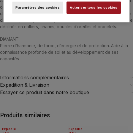
ANGELE est le nom d’une femme du village de Frédérique, situé au
cœur des montagnes corses. Un endroit cher à son cœur. La terre
Paramètres des cookies
Autoriser tous les cookies
de ses origines. Brute et brûlante. Claire et obscure. Une collection
de cœurs, en onyx et en or, ou pavé de diamants que l’on retrouve
déclinés en colliers, charms, boucles d’oreilles et bracelets.
DIAMANT
Pierre d’harmonie, de force, d’énergie et de protection. Aide à la
connaissance profonde de soi et au développement de ses
capacités.
Informations complémentaires
Expédition & Livraison
Essayer ce produit dans notre boutique
Produits similaires
Expédié
Expédié