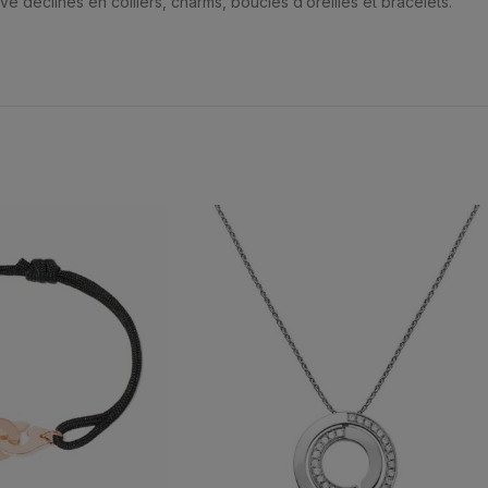
e déclinés en colliers, charms, boucles d’oreilles et bracelets.