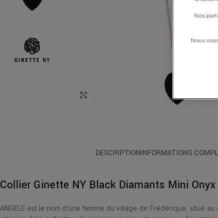
Nos part
Nous vous 
Click to enlarge
DESCRIPTION
INFORMATIONS COMPL
Collier Ginette NY Black Diamants Mini Onyx
ANGELE est le nom d’une femme du village de Frédérique, situé au c