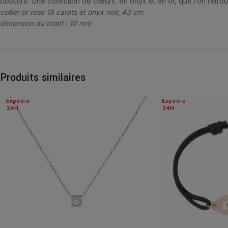
obscure. Une collection de cœurs, en onyx et en or, que l’on retrouv
collier or rose 18 carats et onyx noir, 43 cm
dimension du motif : 10 mm
Produits similaires
Expédié
Expédié
24H
24H