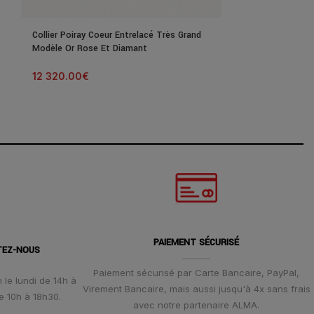
Collier Poiray Coeur Entrelacé Très Grand
Collier Poiray C
Modèle Or Rose Et Diamant
Modèle Or Rose
12 320.00
€
4 800.00
€
PAIEMENT SÉCURISÉ
TEZ-NOUS
Paiement sécurisé par Carte Bancaire, PayPal,
 le lundi de 14h à
Virement Bancaire, mais aussi jusqu'à 4x sans frais
e 10h à 18h30.
avec notre partenaire ALMA.