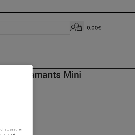
0.00
€
Black Diamants Mini
 Or Rose
achat, assurer
nu adapté.