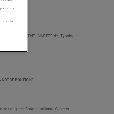
 pour vous
nces à tout
Sautoirs
,
ÉVÈNEMENT
,
GINETTE NY
,
Typologies
S NOTRE BOUTIQUE
es origines. Brute et brûlante. Claire et