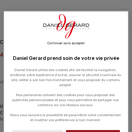
Click to enlarge
Collier Ginette NY Chain 45cm Or Rose
Continuer sans accepter
450.00
€
Daniel Gerard prend soin de votre vie privée
Daniel Gerard utilise des cookies afin de faciliter la navigation,
améliorer votre expérience d'achat, assurer la sécurité maximale du
site, veiller à son bon fonctionnement et vous proposer du contenu
chaîne or rose 18 carats, 45 cm
adapté.
Nos partenaires utilisent des cookies pour vous proposer des
publicités personnalisées et pour vous permettre de partager nos
contenus sur vos réseaux sociaux.
UGS :
CHAINC45
Catégories :
Autres
,
Charm
,
Colliers
,
Colliers & Sautoirs
,
GINETTE
Nous vous laissons la possibilité de paramétrer votre consentement
NY
,
Typologies
et modifier vos préférences à tout moment.