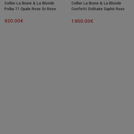
Collier La Brune & La Blonde
Collier La Brune & La Blonde
Polka 11 Opale Rose Or Rose
Confetti Solitaire Saphir Rose
C?ur 0,50 ct
920.00
€
1 950.00
€