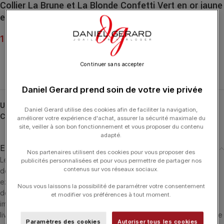
Collier La Brune et La Blonde Confetti Vert en or jaune
et tsavorites 0,90ct
1 290.00
€
Continuer sans accepter
Daniel Gerard prend soin de votre vie privée
UGS :
CL0041YGTS
Daniel Gerard utilise des cookies afin de faciliter la navigation,
Catégorie :
LA BRUNE ET LA BLONDE
améliorer votre expérience d'achat, assurer la sécurité maximale du
site, veiller à son bon fonctionnement et vous proposer du contenu
adapté.
Expédition & Livraison
Nos partenaires utilisent des cookies pour vous proposer des
Les produits en stock sont généralement expédiés dans un délai
publicités personnalisées et pour vous permettre de partager nos
contenus sur vos réseaux sociaux.
de 24 heures ouvrées après réception du paiement. Ils sont
expédiés via le transporteur le plus adéquate en fonction du lieu
Nous vous laissons la possibilité de paramétrer votre consentement
de livraison. Si le produit n'est pas en stock il sera commandé
et modifier vos préférences à tout moment.
immédiatement et nous vous informerons dès sa réception. La
livraison est offerte dans les 3 pays suivants : Luxembourg - France
Paramètres des cookies
Autoriser tous les cookies