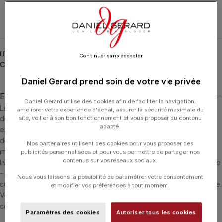
UGS :
CL0053WGSA
Continuer sans accepter
Catégorie :
LA BRUNE ET LA BLONDE
Daniel Gerard prend soin de votre vie privée
Expédition & Livraison
Daniel Gerard utilise des cookies afin de faciliter la navigation,
Les produits en stock sont généralement expédiés dans un délai
améliorer votre expérience d'achat, assurer la sécurité maximale du
de 24 heures ouvrées après réception du paiement. Ils sont
site, veiller à son bon fonctionnement et vous proposer du contenu
adapté.
expédiés via le transporteur le plus adéquate en fonction du lieu
de livraison. Si le produit n'est pas en stock il sera commandé
Nos partenaires utilisent des cookies pour vous proposer des
immédiatement et nous vous informerons dès sa réception. La
publicités personnalisées et pour vous permettre de partager nos
contenus sur vos réseaux sociaux.
livraison est offerte dans les 3 pays suivants : Luxembourg - France
- Belgique. Si vous souhaitez être accueilli par l'un de nos
Nous vous laissons la possibilité de paramétrer votre consentement
conseiller, vous pouvez choisir le retrait de vos achats en boutique.
et modifier vos préférences à tout moment.
Vous serez alors informé par e-mail ou téléphone que votre
commande est disponible.
Paramètres des cookies
Autoriser tous les cookies