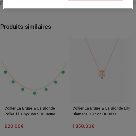
Essayer ce produit dans notre boutique
Produits similaires
Collier La Brune & La Blonde
Collier La Brune & La Blonde Lily
Polka 11 Onyx Vert Or Jaune
Diamant 0,07 ct Or Rose
920.00
€
1 350.00
€