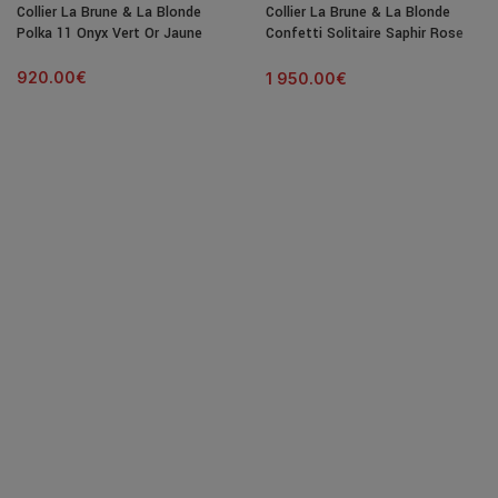
Collier La Brune & La Blonde
Collier La Brune & La Blonde
Polka 11 Onyx Vert Or Jaune
Confetti Solitaire Saphir Rose
C?ur 0,50 ct
920.00
€
1 950.00
€