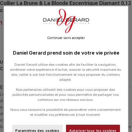
Collier La Brune & La Blonde Excentrique Diamant 0,12
ct Or Jaune
1 770.00
€
Continuer sans accepter
Daniel Gerard prend soin de votre vie privée
UGS :
CL0004YGDI
Daniel Gerard utilise des cookies afin de faciliter la navigation,
Catégorie :
LA BRUNE ET LA BLONDE
améliorer votre expérience d'achat, assurer la sécurité maximale du
site, veiller à son bon fonctionnement et vous proposer du contenu
adapté.
Expédition & Livraison
Nos partenaires utilisent des cookies pour vous proposer des
Les produits en stock sont généralement expédiés dans un délai
publicités personnalisées et pour vous permettre de partager nos
contenus sur vos réseaux sociaux.
de 24 heures ouvrées après réception du paiement. Ils sont
expédiés via le transporteur le plus adéquate en fonction du lieu
Nous vous laissons la possibilité de paramétrer votre consentement
de livraison. Si le produit n'est pas en stock il sera commandé
et modifier vos préférences à tout moment.
immédiatement et nous vous informerons dès sa réception. La
livraison est offerte dans les 3 pays suivants : Luxembourg - France
Paramètres des cookies
Autoriser tous les cookies