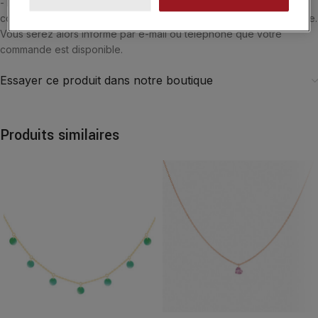
- Belgique. Si vous souhaitez être accueilli par l'un de nos
conseiller, vous pouvez choisir le retrait de vos achats en boutique.
Vous serez alors informé par e-mail ou téléphone que votre
commande est disponible.
Essayer ce produit dans notre boutique
Produits similaires