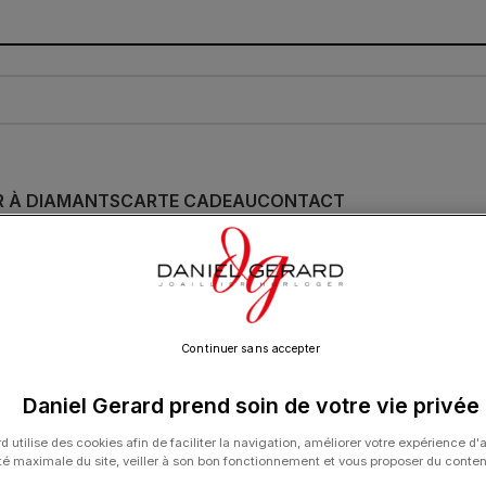
R À DIAMANTS
CARTE CADEAU
CONTACT
Collier La Brune & 
Nacrée Dorée Or J
Continuer sans accepter
920.00
€
Daniel Gerard prend soin de votre vie privée
d utilise des cookies afin de faciliter la navigation, améliorer votre expérience d'
ité maximale du site, veiller à son bon fonctionnement et vous proposer du conte