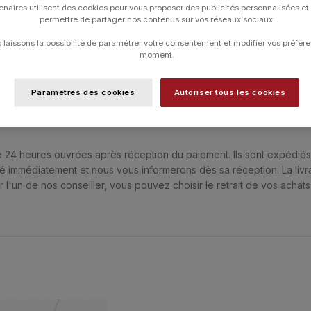
enaires utilisent des cookies pour vous proposer des publicités personnalisées et
permettre de partager nos contenus sur vos réseaux sociaux.
UGS :
CL0118YGNC
Catégorie :
LA BRUNE ET LA BLONDE
laissons la possibilité de paramétrer votre consentement et modifier vos préfére
moment.
Paramètres des cookies
Autoriser tous les cookies
 & LIVRAISON
ESSAYER CE PRODUIT DANS NOTRE BOUTIQUE
24 heures ouvrées après réception du paiement. Ils sont expédiés v
ndé immédiatement et nous vous informerons dès sa réception. La livra
 l'un de nos conseiller, vous pouvez choisir le retrait de vos achat