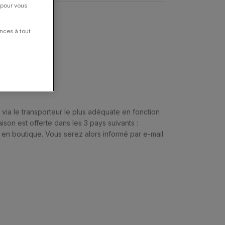
 pour vous
nces à tout
ia le transporteur le plus adéquate en fonction
ison est offerte dans les 3 pays suivants :
s en boutique. Vous serez alors informé par e-mail