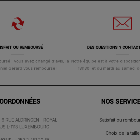
ISFAIT OU REMBOURSÉ
DES QUESTIONS ? CONTAC
oursé : Vous avez changé d'avis, la
Notre équipe est à votre disposition
Daniel Gerard vous rembourse !
18h30, et du mardi au samedi d
OORDONNÉES
NOS SERVIC
: 6 RUE ALDRINGEN - ROYAL
Satisfait ou rembou
IUS L-1118 LUXEMBOURG
Choix de la taille
PHONE
: +352 2 451 30 55