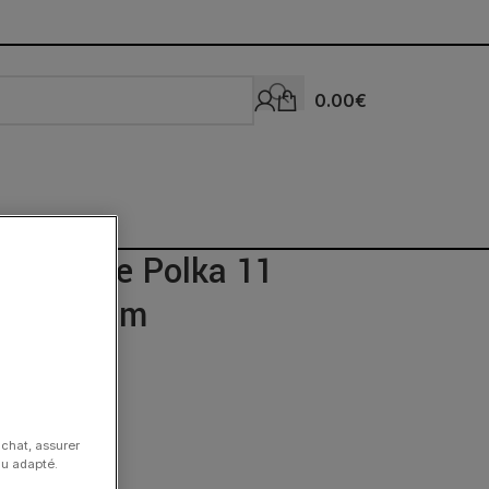
0.00
€
La Blonde Polka 11
aune 42cm
achat, assurer
nu adapté.