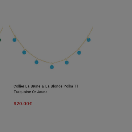
Collier La Brune & La Blonde Polka 11
Collier La Brun
Turquoise Or Jaune
& Nacre Blanche
920.00
€
1 450.00
€