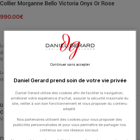
Collier Morganne Bello Victoria Onyx Or Rose
990.00
€
La quintessence du style Morganne Bello : la pierre en majesté
dans des lignes empreintes d’élégance et de pureté. COLLIER
VICTORIA ONYX (4.02 CARATS) OR ROSE 750.
Continuer sans accepter
Les colliers ont une longueur de 42 cm et ont 3 anneaux de
réglage.
Daniel Gerard prend soin de votre vie privée
Daniel Gerard utilise des cookies afin de faciliter la navigation,
améliorer votre expérience d'achat, assurer la sécurité maximale du
site, veiller à son bon fonctionnement et vous proposer du contenu
UGS :
7033PB115
adapté.
Catégories :
Colliers
,
Colliers
,
MORGANNE BELLO
,
Typologies
,
Victoria
Nos partenaires utilisent des cookies pour vous proposer des
publicités personnalisées et pour vous permettre de partager nos
contenus sur vos réseaux sociaux.
Description