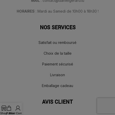
MAIL
: contact@danielgerard.lu
HORAIRES
: Mardi au Samedi de 10h00 à 18h30 !
NOS SERVICES
Satisfait ou remboursé
Choix de la taille
Paiement sécurisé
Livraison
Emballage cadeau
AVIS CLIENT
Shop
Panier
Mon Compte