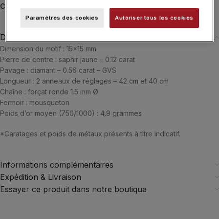
Catégories :
Colliers
,
Colliers
,
Flower Poiray
,
POIRAY
,
Typologies
Paramètres des cookies
Autoriser tous les cookies
Description
Dimension du motif : 15×15 mm
Pierre de centre : saphir jaune – 0.12 carat
Pavage : diamant – 0.56 carat – GVS
Longueur : 2 anneaux de réglages – 42 cm et 40 cm
Chaîne : forçat ronde 1.5 mm Ø
Fermoir : mousqueton
Poids d’or moyen (750/1000) : 4.9 grammes
*Caratages et poids de métaux présents à titre indicatif.
Informations complémentaires
Expédition & Livraison
Essayer ce produit dans notre boutique