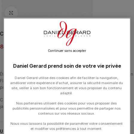
Click to enlarge
Collier Poiray Flower Diamants Saphir Jaune Or Blanc
8 000.00
€
Continuer sans accepter
Daniel Gerard prend soin de votre vie privée
Éternellement fraîches, les marguerites de diamants de la collection
Daniel Gerard utilise des cookies afin de faciliter la navigation,
Flower Poiray fleurissent en toutes saisons et enchantent par leur
améliorer votre expérience d'achat, assurer la sécurité maximale du
préciosité romantique.
site, veiller à son bon fonctionnement et vous proposer du contenu
adapté.
Collier Flower en or blanc, pavé de diamants et serti d’un saphir
Nos partenaires utilisent des cookies pour vous proposer des
jaune.
publicités personnalisées et pour vous permettre de partager nos
contenus sur vos réseaux sociaux.
Nous vous laissons la possibilité de paramétrer votre consentement
et modifier vos préférences à tout moment.
UGS :
790242