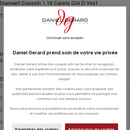
Diamant Coussin 1.10 Carats GIA D Vvs1
11 000.00
€
Continuer sans accepter
Daniel Gerard prend soin de votre vie privée
UGS :
5192181508
Catégorie :
DIAMANTS
Daniel Gerard utilise des cookies afin de faciliter la navigation,
améliorer votre expérience d'achat, assurer la sécurité maximale du
site, veiller à son bon fonctionnement et vous proposer du contenu
Description
adapté.
Diamant coussin brillant de 1.10 carats.
Nos partenaires utilisent des cookies pour vous proposer des
publicités personnalisées et pour vous permettre de partager nos
Clarté : VVS1 / Couleur : D
contenus sur vos réseaux sociaux.
Nous vous laissons la possibilité de paramétrer votre consentement
Certificat GIA en photo avec caractéristiques.
et modifier vos préférences à tout moment.
GIA REPORT NUMBER 5192181508
Paramètres des cookies
Autoriser tous les cookies