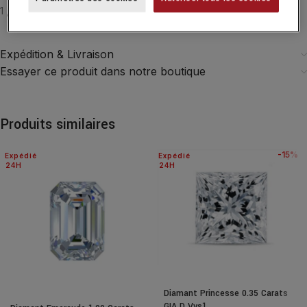
1 ,10 CT D VVS1 EXC EXC VG NONE
Expédition & Livraison
Essayer ce produit dans notre boutique
Produits similaires
-15%
Expédié
Expédié
24H
24H
SALE
Diamant Princesse 0.35 Carats
GIA D Vvs1