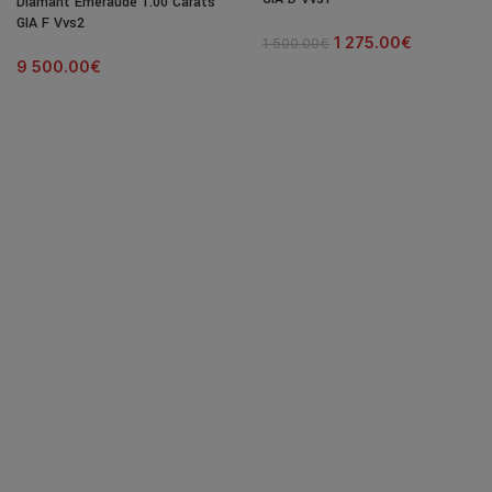
Diamant Emeraude 1.00 Carats
GIA F Vvs2
1 275.00
€
1 500.00
€
9 500.00
€