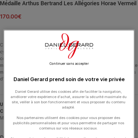
Médaille Arthus Bertrand Les Allégories Horae Vermeil
170.00
€
Cette médaille étincelante évoque tout à la fois les heures et le
cycle des saisons. Filles de Zeus et Thémis, les Horae incarnent la
course du jour, de l’aube à la tombée de la nuit. Au centre de la
Continuer sans accepter
médaille, le soleil poursuit sa course et rayonne de mille feux. Cette
médaille en vermeil mesure 14 millimètres de diamètre et son poids
d’argent est de 1,80 gramme.
Daniel Gerard prend soin de votre vie privée
Daniel Gerard utilise des cookies afin de faciliter la navigation,
améliorer votre expérience d'achat, assurer la sécurité maximale du
site, veiller à son bon fonctionnement et vous proposer du contenu
UGS :
A10810X000
adapté.
Catégories :
ARTHUS BERTRAND
,
Les Allégories
,
Médailles
,
Médailles
,
Typologies
Nos partenaires utilisent des cookies pour vous proposer des
publicités personnalisées et pour vous permettre de partager nos
contenus sur vos réseaux sociaux.
Description