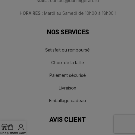
MAIL
: contact@danielgerard.lu
HORAIRES
: Mardi au Samedi de 10h00 à 18h30 !
NOS SERVICES
Satisfait ou remboursé
Choix de la taille
Paiement sécurisé
Livraison
Emballage cadeau
AVIS CLIENT
Shop
Panier
Mon Compte