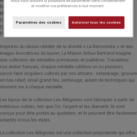
Nous vous laissons la possibilité de paramétrer votre consentement
et modifier vos préférences à tout moment.
Référence : A10810X000
Matière : Vermeil
Finition : Satinée
Paramètres des cookies
Autoriser tous les cookies
Diamètre : 14 millimètres
Poids moyen du métal : 1,80 gramme
Inspirées du dessin réédité de la divinité « La Renommée » et des
images évocatrices du laurier, La Maison Arthus Bertrand imagine
une collection de médailles précieuses et joaillières. Travaillées
nos atelier français, chaque médaille célèbre un ou plusieurs
savoir-faire singuliers cultivés par nos artisans : estampage, gravure
en bas relief, émail grand feu, sertissage, autant de techniques qui
donnent vie à chaque médaille.
Les bijoux de la collection Les Allégories sont fabriqués à partir de
matériaux nobles, tels que l’or, l’argent et les diamants. Ils sont
conçus pour être portés au quotidien, et ils peuvent être facilement
adaptés à tous les styles.
La collection Les Allégories est une collection polyvalente qui offre