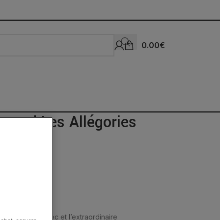
0.00
€
trand Les Allégories
lèbre mythe grec et l’extraordinaire