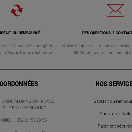
ISFAIT OU REMBOURSÉ
DES QUESTIONS ? CONTAC
oursé : Vous avez changé d'avis, la
Notre équipe est à votre disposition
Daniel Gerard vous rembourse !
18h30, et du mardi au samedi d
OORDONNÉES
NOS SERVIC
: 6 RUE ALDRINGEN - ROYAL
Satisfait ou rembou
IUS L-1118 LUXEMBOURG
Choix de la taille
PHONE
: +352 2 451 30 55
Paiement sécuris