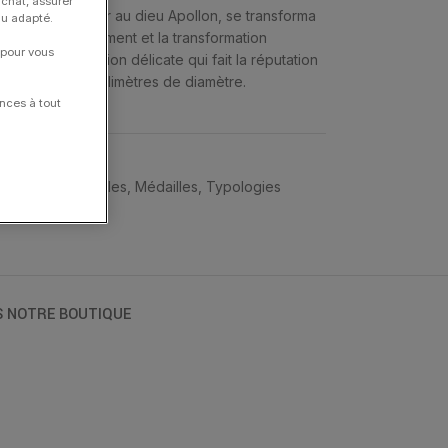
achat, assurer
 pour échapper au dieu Apollon, se transforma
nu adapté.
ggèrent le mouvement et la transformation
 pour vous
 valeur la finition délicate qui fait la réputation
une mesure 18 millimètres de diamètre.
nces à tout
llégories
,
Médailles
,
Médailles
,
Typologies
S NOTRE BOUTIQUE