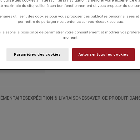
d utilise des cookies afin de faciliter la navigation, améliorer votre expérience d'
métamorphose de la nymphe Daphné, qui
ité maximale du site, veiller à son bon fonctionnement et vous proposer du conte
un jour en laurier. Les contours flous su
enaires utilisent des cookies pour vous proposer des publicités personnalisées et
imminente de la nymphe. La médaille met en
permettre de partager nos contenus sur vos réseaux sociaux.
de nos ateliers. Cette médaille en Or Ja
laissons la possibilité de paramétrer votre consentement et modifier vos préfére
moment.
UGS :
J10388X000
Paramètres des cookies
Autoriser tous les cookies
Catégories :
ARTHUS BERTRAND
,
Les A
ÉMENTAIRES
EXPÉDITION & LIVRAISON
ESSAYER CE PRODUIT DAN