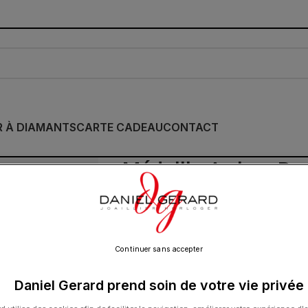
R À DIAMANTS
CARTE CADEAU
CONTACT
Médaille Arthus Ber
Daphné Or Jaune
1 250.00
€
Continuer sans accepter
Daniel Gerard prend soin de votre vie privée
Le dessin de cette médaille évoque le cé