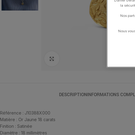
Daniel Gerar
la sécur
Nos part
Nous vous 
Click to enlarge
DESCRIPTION
INFORMATIONS COMPL
Référence : J10388X000
Matière : Or Jaune 18 carats
Finition : Satinée
Diamètre : 18 millimètres