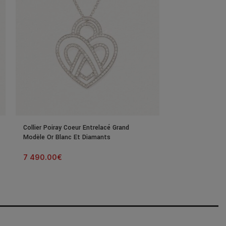
Collier Poiray Coeur Entrelacé Grand
Collier Poiray C
Modèle Or Blanc Et Diamants
Or Jaune Et Dia
7 490.00
€
2 500.00
€