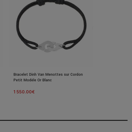
Bracelet Dinh Van Menottes sur Cordon
Bracelet Dinh V
Petit Modèle Or Blanc
Petit Modèle Or
1 550.00
€
1 500.00
€