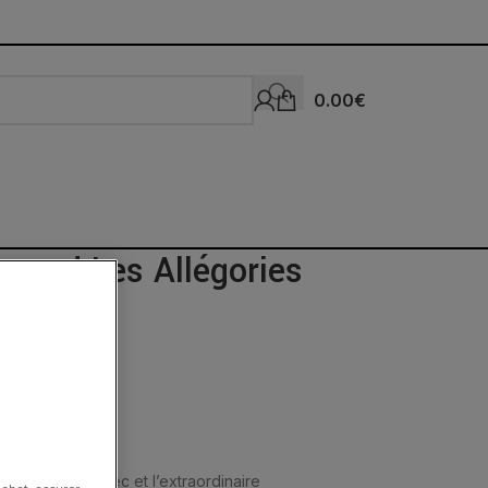
0.00
€
trand Les Allégories
l
lèbre mythe grec et l’extraordinaire