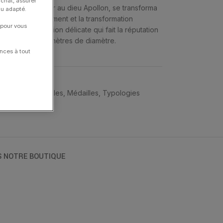
achat, assurer
 pour échapper au dieu Apollon, se transforma
nu adapté.
ggèrent le mouvement et la transformation
 pour vous
 valeur la finition délicate qui fait la réputation
l mesure 18 millimètres de diamètre.
nces à tout
llégories
,
Médailles
,
Médailles
,
Typologies
S NOTRE BOUTIQUE