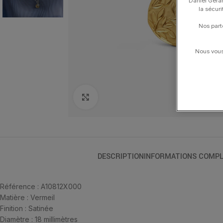
Daniel Gerar
la sécur
Nos part
Nous vous 
Click to enlarge
DESCRIPTION
INFORMATIONS COMPL
Référence : A10812X000
Matière : Vermeil
Finition : Satinée
Diamètre : 18 millimètres