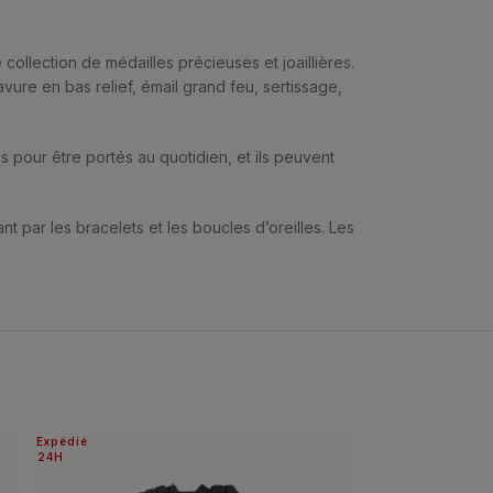
ollection de médailles précieuses et joaillières.
avure en bas relief, émail grand feu, sertissage,
çus pour être portés au quotidien, et ils peuvent
t par les bracelets et les boucles d’oreilles. Les
Expédié
Expédié
24H
24H