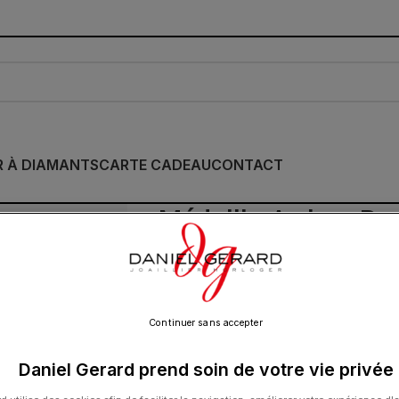
R À DIAMANTS
CARTE CADEAU
CONTACT
Médaille Arthus Ber
Daphné PM Vermei
190.00
€
Continuer sans accepter
Daniel Gerard prend soin de votre vie privée
Le dessin de cette médaille évoque le cé