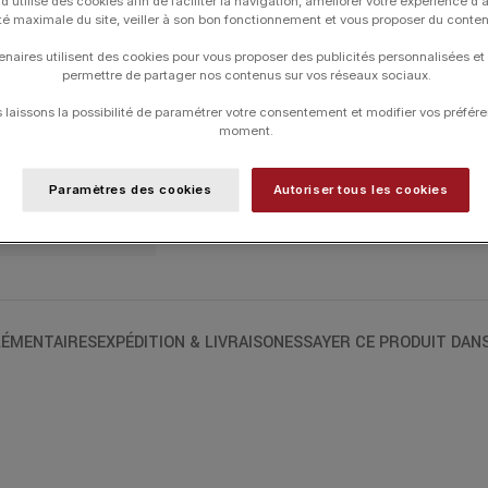
d utilise des cookies afin de faciliter la navigation, améliorer votre expérience d'
métamorphose de la nymphe Daphné, qui
ité maximale du site, veiller à son bon fonctionnement et vous proposer du conte
un jour en laurier. Les contours flous su
enaires utilisent des cookies pour vous proposer des publicités personnalisées et
imminente de la nymphe. La médaille met en
permettre de partager nos contenus sur vos réseaux sociaux.
de nos ateliers. Cette médaille en vermei
laissons la possibilité de paramétrer votre consentement et modifier vos préfére
moment.
UGS :
A10812X000
Paramètres des cookies
Autoriser tous les cookies
Catégories :
ARTHUS BERTRAND
,
Les A
ÉMENTAIRES
EXPÉDITION & LIVRAISON
ESSAYER CE PRODUIT DAN