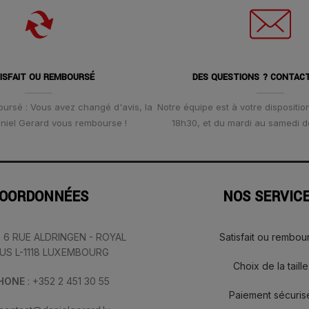
ISFAIT OU REMBOURSÉ
DES QUESTIONS ? CONTAC
oursé : Vous avez changé d'avis, la
Notre équipe est à votre disposition
Daniel Gerard vous rembourse !
18h30, et du mardi au samedi d
OORDONNÉES
NOS SERVIC
: 6 RUE ALDRINGEN - ROYAL
Satisfait ou rembou
IUS L-1118 LUXEMBOURG
Choix de la taille
PHONE
: +352 2 451 30 55
Paiement sécuris