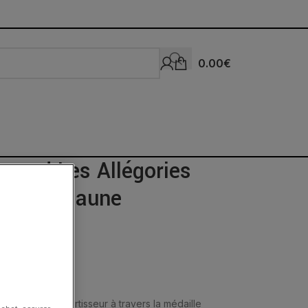
0.00
€
trand Les Allégories
t & Or Jaune
oir-faire de sertisseur à travers la médaille