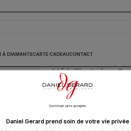
R À DIAMANTS
CARTE CADEAU
CONTACT
Médaille Arthus Ber
Flora Nacre Diaman
1 490.00
€
Continuer sans accepter
Daniel Gerard prend soin de votre vie privée
La Maison Arthus Bertrand exprime son sav