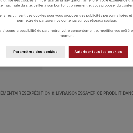
d utilise des cookies afin de faciliter la navigation, améliorer votre expérience d'
joaillière Flora. Produite naturellement à l
ité maximale du site, veiller à son bon fonctionnement et vous proposer du conte
ici l’arrivée du printemps, de la fraîcheu
enaires utilisent des cookies pour vous proposer des publicités personnalisées et
grandissent et se rejoignent des feuilles 
permettre de partager nos contenus sur vos réseaux sociaux.
délicat diamant.
laissons la possibilité de paramétrer votre consentement et modifier vos préfére
moment.
UGS :
J10694X000
Paramètres des cookies
Autoriser tous les cookies
Catégories :
ARTHUS BERTRAND
,
Les A
ÉMENTAIRES
EXPÉDITION & LIVRAISON
ESSAYER CE PRODUIT DAN