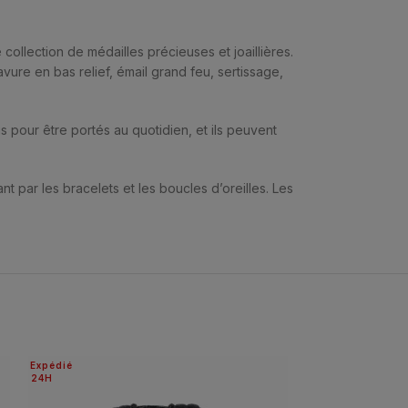
ollection de médailles précieuses et joaillières.
avure en bas relief, émail grand feu, sertissage,
çus pour être portés au quotidien, et ils peuvent
t par les bracelets et les boucles d’oreilles. Les
Expédié
Expédié
24H
24H