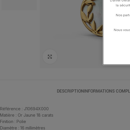
Daniel Gerar
la sécur
Nos part
Nous vous 
Click to enlarge
DESCRIPTION
INFORMATIONS COMPL
Référence : J10694X000
Matière : Or Jaune 18 carats
Finition : Polie
Diamètre : 16 millimètres