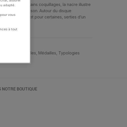
achat, assurer
’intérieur de certains coquillages, la nacre illustre
nu adapté.
r et de la belle saison. Autour du disque
 pour vous
de laurier en or et pour certaines, serties d’un
nces à tout
llégories
,
Médailles
,
Médailles
,
Typologies
S NOTRE BOUTIQUE