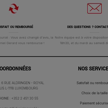
ISFAIT OU REMBOURSÉ
DES QUESTIONS ? CONTAC
oursé : Vous avez changé d'avis, la
Notre équipe est à votre disposition
Daniel Gerard vous rembourse !
18h30, et du mardi au samedi d
OORDONNÉES
NOS SERVIC
: 6 RUE ALDRINGEN - ROYAL
Satisfait ou rembou
IUS L-1118 LUXEMBOURG
Choix de la taille
PHONE
: +352 2 451 30 55
Paiement sécuris