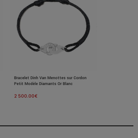
Bracelet Dinh Van Menottes sur Cordon
Bague Dinh Van 
Petit Modèle Diamants Or Blanc
Blanc & Diaman
2 500.00
€
2 990.00
€