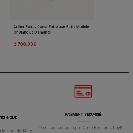
Collier Poiray Coeur Entrelacé Petit Modèle
Collier Poiray C
Or Blanc Et Diamants
Modèle Or Blanc
2 700.00
€
5 150.00
€
PAIEMENT SÉCURISÉ
TEZ-NOUS
Paiement sécurisé par Carte Bancaire, PayPal,
 le lundi de 14h à