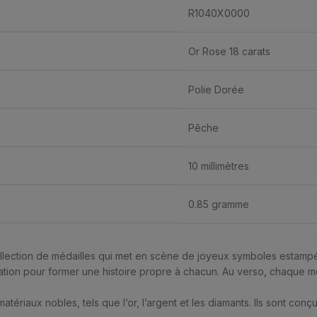
R1040X0000
Or Rose 18 carats
Polie Dorée
Pêche
10 millimètres
0.85 gramme
llection de médailles qui met en scène de joyeux symboles estampés s
tion pour former une histoire propre à chacun. Au verso, chaque mé
matériaux nobles, tels que l’or, l’argent et les diamants. Ils sont con