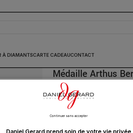
R À DIAMANTS
CARTE CADEAU
CONTACT
Médaille Arthus Ber
Rose
345.00
€
Continuer sans accepter
Daniel Gerard prend soin de votre vie privée
Petit talisman à porter au quotidien, déc