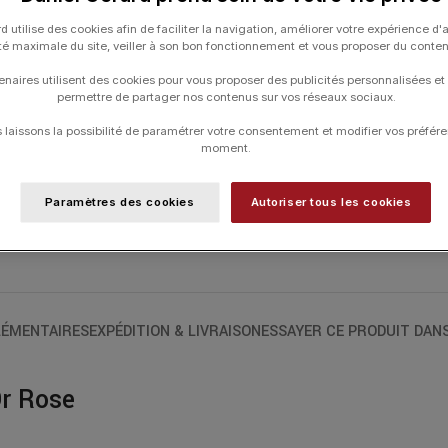
d’une résine de couleur pêche. Sur la face
d utilise des cookies afin de faciliter la navigation, améliorer votre expérience d'
elle s’envolant. Sur le revers, de petits 
ité maximale du site, veiller à son bon fonctionnement et vous proposer du conte
l’étoile emblématique de la Maison. Por
pendentif de la collection ou de l’une 
enaires utilisent des cookies pour vous proposer des publicités personnalisées et
permettre de partager nos contenus sur vos réseaux sociaux.
séparerez plus jamais ! Personnalisable, 
première lettre de la personne qui la por
laissons la possibilité de paramétrer votre consentement et modifier vos préfére
moment.
Paramètres des cookies
Autoriser tous les cookies
UGS :
R1040X0000
Catégories :
ARTHUS BERTRAND
,
Médai
ÉMENTAIRES
EXPÉDITION & LIVRAISON
ESSAYER CE PRODUIT DAN
Or Rose