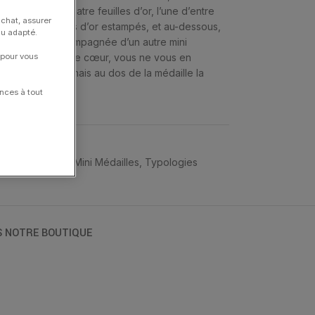
, un trèfle à quatre feuilles d’or, l’une d’entre
achat, assurer
calissons et perles d’or estampés, et au-dessous,
nu adapté.
tée en solo, accompagnée d’un autre mini
de vos médailles de cœur, vous ne vous en
 pour vous
gravez à tout jamais au dos de la médaille la
tera.
nces à tout
lles
,
Médailles
,
Mini Médailles
,
Typologies
S NOTRE BOUTIQUE