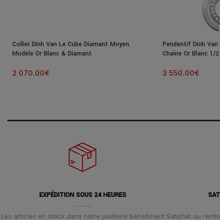
Collier Dinh Van Le Cube Diamant Moyen
Pendentif Dinh Van
Modèle Or Blanc & Diamant
Chaîne Or Blanc 1/
2 070.00
€
3 550.00
€
EXPÉDITION SOUS 24 HEURES
SAT
Les articles en stock dans notre joaillerie bénéficient
Satisfait ou remb