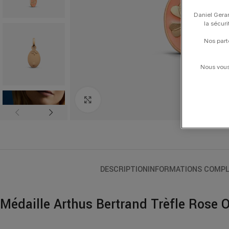
Daniel Gerar
la sécur
Nos part
Nous vous 
Click to enlarge
DESCRIPTION
INFORMATIONS COMPL
Médaille Arthus Bertrand Trèfle Rose 