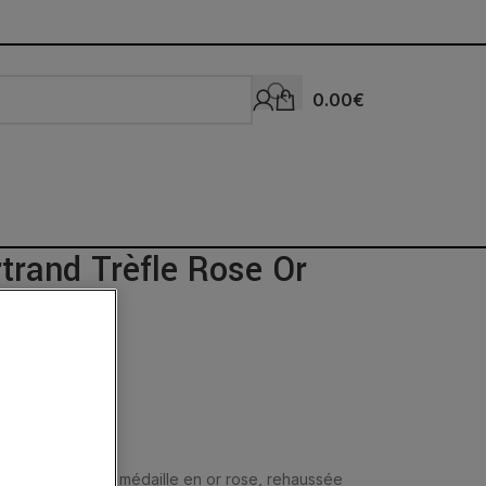
0.00
€
trand Trèfle Rose Or
ouvrez cette mini médaille en or rose, rehaussée