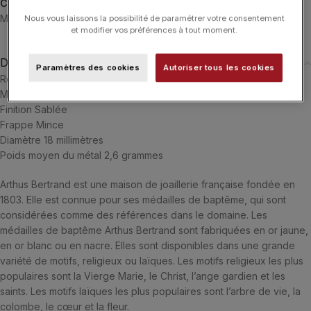
Catégories :
ARTHUS BERTRAND
,
Médaille de Baptême
,
Médailles
,
Médailles
,
Typologies
Nous vous laissons la possibilité de paramétrer votre consentement
et modifier vos préférences à tout moment.
Description
Paramètres des cookies
Autoriser tous les cookies
Référence J2396X0000
Matière Or Jaune 18 carats
Finition Sablée
Frappe Mince
Diamètre 18 millimètres
Poids moyen du métal 2,6 grammes
Arthus Bertrand est une maison de joaillerie française fondée en
1803. Elle est connue pour ses médailles de baptême, qui sont
considérées comme des références dans le domaine. Les
médailles de baptême Arthus Bertrand sont fabriquées en or jaune,
en or blanc ou en nacre. Elles sont disponibles dans une grande
variété de motifs, religieux ou laïques. Les motifs religieux les plus
populaires sont la Vierge Marie, le Christ, l’ange gardien et les
saints. Les motifs laïques les plus populaires sont l’arbre de vie, la
colombe, le cœur et la fleur.