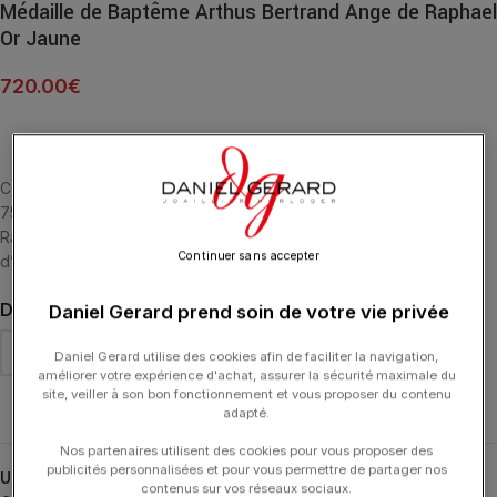
Médaille de Baptême Arthus Bertrand Ange de Raphael
Or Jaune
720.00
€
Cette médaille de forme ronde à la finition sablée est en Or Jaune
750/1000. Sur la pièce de la médaille est représenté l’Ange de
Raphael. La médaille mesure 18 millimètres de diamètre. Son poids
Continuer sans accepter
d’or moyen est de 2,6 grammes.
DIMENSION
Daniel Gerard prend soin de votre vie privée
Daniel Gerard utilise des cookies afin de faciliter la navigation,
améliorer votre expérience d'achat, assurer la sécurité maximale du
site, veiller à son bon fonctionnement et vous proposer du contenu
Effacer
adapté.
Nos partenaires utilisent des cookies pour vous proposer des
publicités personnalisées et pour vous permettre de partager nos
UGS :
J2396X0000
contenus sur vos réseaux sociaux.