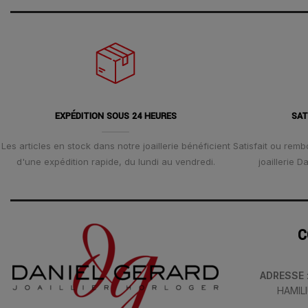
EXPÉDITION SOUS 24 HEURES
SAT
Les articles en stock dans notre joaillerie bénéficient
Satisfait ou remb
d'une expédition rapide, du lundi au vendredi.
joaillerie 
C
ADRESSE
HAMIL