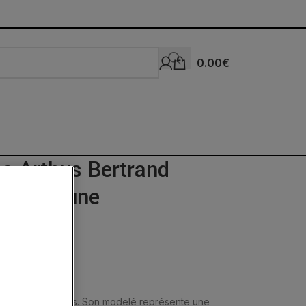
0.00
€
e Arthus Bertrand
s Or Jaune
n or jaune 18 carats. Son modelé représente une