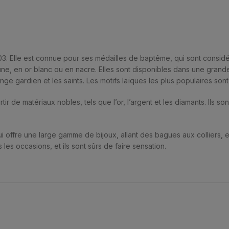
1803. Elle est connue pour ses médailles de baptême, qui sont cons
e, en or blanc ou en nacre. Elles sont disponibles dans une grande 
’ange gardien et les saints. Les motifs laïques les plus populaires sont
r de matériaux nobles, tels que l’or, l’argent et les diamants. Ils so
i offre une large gamme de bijoux, allant des bagues aux colliers, e
s les occasions, et ils sont sûrs de faire sensation.