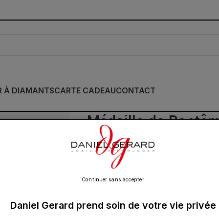
R À DIAMANTS
CARTE CADEAU
CONTACT
Médaille de Baptêm
Colombe aux Étoile
670.00
€
Continuer sans accepter
Daniel Gerard prend soin de votre vie privée
Cette médaille à la finition sablée est e