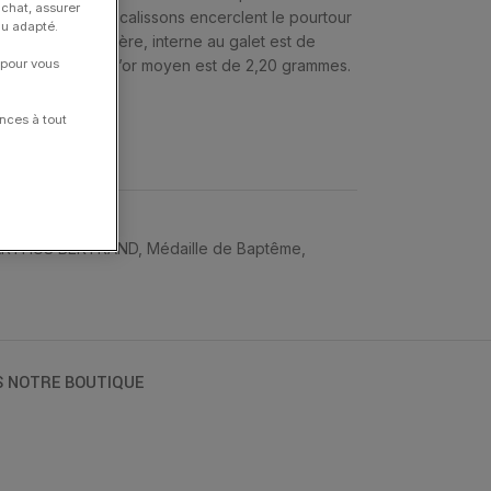
achat, assurer
 perles d’or et calissons encerclent le pourtour
nu adapté.
le dessin. La bélière, interne au galet est de
 pour vous
mètres. Le poids d’or moyen est de 2,20 grammes.
nces à tout
ARTHUS BERTRAND
,
Médaille de Baptême
,
S NOTRE BOUTIQUE