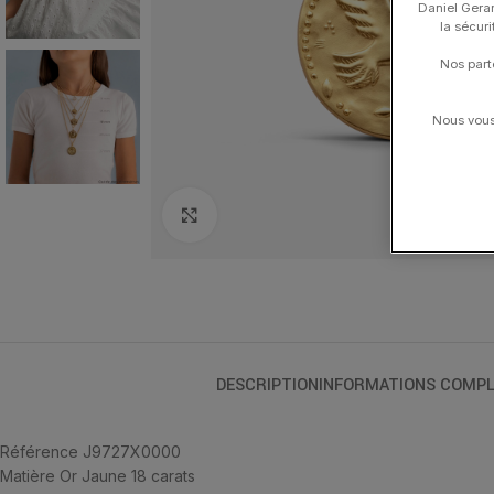
Daniel Gerar
la sécur
Nos part
Nous vous 
Click to enlarge
DESCRIPTION
INFORMATIONS COMPL
Référence J9727X0000
Matière Or Jaune 18 carats