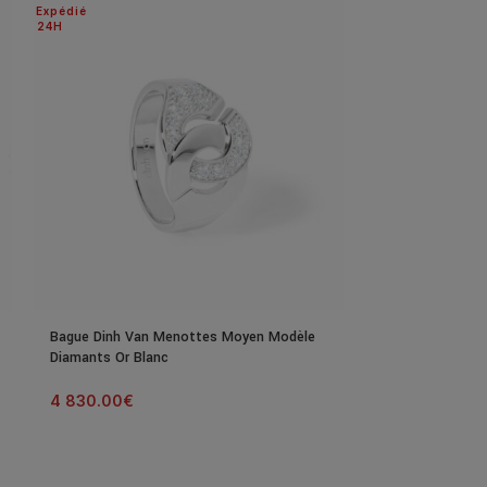
Expédié
24H
Bague Dinh Van Menottes Moyen Modèle
Collier Poiray C
Diamants Or Blanc
Modèle Or Rose
4 830.00
€
7 000.00
€