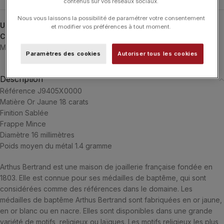
contenus sur vos réseaux sociaux.
Nous vous laissons la possibilité de paramétrer votre consentement
UGS :
J9405X0000
et modifier vos préférences à tout moment.
Catégories :
ARTHUS BERTRAND
,
Médaille de Baptême
,
Médailles
,
Médailles
,
Typologies
Paramètres des cookies
Autoriser tous les cookies
Description
Référence J9405X0000
Matière Or Jaune 18 carats
Finition Sablée
Frappe Mince
Diamètre 16 millimètres
Poids moyen du métal 1.4 gramme
Arthus Bertrand est une maison de joaillerie française fondée en
1803. Elle est connue pour ses médailles de baptême, qui sont
considérées comme des références dans le domaine. Les
médailles de baptême Arthus Bertrand sont fabriquées en or jaune,
en or blanc ou en nacre. Elles sont disponibles dans une grande
variété de motifs, religieux ou laïques. Les motifs religieux les plus