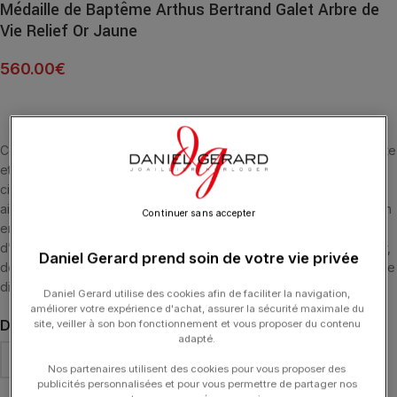
Médaille de Baptême Arthus Bertrand Galet Arbre de
Vie Relief Or Jaune
560.00
€
Ce galet en or jaune 18 carats offre une nouvelle version naturaliste
et romantique de l’Arbre de Vie. Présent dans toutes les
civilisations, ce symbole incarne le cycle éternel, la renaissance
ainsi que la force de la vie. Ses racines et ses branches font le lien
Continuer sans accepter
entre le monde terrestre et l’au-delà. Ces dernières lui permettent
d’être ancré, solide dans ses origines et ses branches de s’élever,
Daniel Gerard prend soin de votre vie privée
de grandir. A la finition « sablée », ce galet mesure 16 millimètres de
diamètre. Son poids d’or moyen est de 1.4 gramme.
Daniel Gerard utilise des cookies afin de faciliter la navigation,
améliorer votre expérience d'achat, assurer la sécurité maximale du
DIMENSION
site, veiller à son bon fonctionnement et vous proposer du contenu
adapté.
Nos partenaires utilisent des cookies pour vous proposer des
publicités personnalisées et pour vous permettre de partager nos