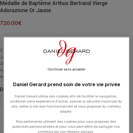
Médaille de Baptême Arthus Bertrand Vierge
Adorazione Or Jaune
720.00
€
Cette médaille de forme ronde à la finition polie sablée est en Or
Jaune 750/1000. Sur la pièce de la médaille, l’effigie de la Vierge
de profil s’inspirant de celle du peintre Italien Filippo Lippi y est
représentée. La bélière est de forme ovale. La médaille mesure 18
Continuer sans accepter
millimètres de diamètre. Le poids d’or moyen est de 2,40 grammes.
Daniel Gerard prend soin de votre vie privée
DIMENSION
Daniel Gerard utilise des cookies afin de faciliter la navigation,
améliorer votre expérience d'achat, assurer la sécurité maximale du
site, veiller à son bon fonctionnement et vous proposer du contenu
adapté.
Effacer
Nos partenaires utilisent des cookies pour vous proposer des
publicités personnalisées et pour vous permettre de partager nos
contenus sur vos réseaux sociaux.