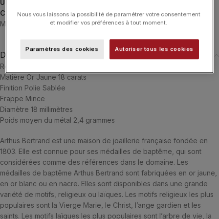
UGS :
J2779X0000
Catégories :
24H-ARTHUSBERTRAND
,
ARTHUS BERTRAND
,
Nous vous laissons la possibilité de paramétrer votre consentement
et modifier vos préférences à tout moment.
Médaille de Baptême
,
Médailles
,
Médailles
,
Typologies
Paramètres des cookies
Autoriser tous les cookies
Description
Référence J2779X0000
Matière Or Jaune 18 carats
Finition Polie Sablée
Frappe Mince
Diamètre 18 millimètres
Poids moyen du métal 2,4 grammes
Arthus Bertrand est une maison de joaillerie française fondée en
1803. Elle est connue pour ses médailles de baptême, qui sont
considérées comme des références dans le domaine. Les
médailles de baptême Arthus Bertrand sont fabriquées en or jaune,
en or blanc ou en nacre. Elles sont disponibles dans une grande
variété de motifs, religieux ou laïques. Les motifs religieux les plus
populaires sont la Vierge Marie, le Christ, l’ange gardien et les
saints. Les motifs laïques les plus populaires sont l’arbre de vie, la