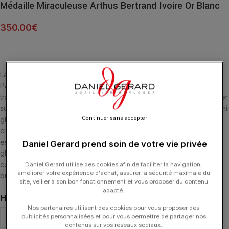
Médaille Miraculeuse Arthus Bertrand Ivoire Or Blanc
350.00
€
La médaille miraculeuse est inspirée de l’apparition de la Vierge à
Paris en 1830. Arthus Bertrand aime réinterpréter les symboles,
transformant la médaille traditionnelle en un précieux bijou à garder
sur soi. La face présente la Sainte Vierge Marie debout sur un demi
Continuer sans accepter
globe terrestre, ses pieds écrasant le serpent. Sur le revers, une
croix surmonte l’ initiale de Marie. En dessous, le cœur de Jésus
est couronné d’épines et celui de la Vierge est transpercé d’un
Daniel Gerard prend soin de votre vie privée
glaive. Ce charmant pendentif en or et coloré d’une résine de
couleur ivoire se porte seul ou s’accumule sur un collier ou un
Daniel Gerard utilise des cookies afin de faciliter la navigation,
améliorer votre expérience d'achat, assurer la sécurité maximale du
bracelet avec d’autres médailles de la Maison.
site, veiller à son bon fonctionnement et vous proposer du contenu
adapté.
HAUTEUR
Nos partenaires utilisent des cookies pour vous proposer des
publicités personnalisées et pour vous permettre de partager nos
contenus sur vos réseaux sociaux.