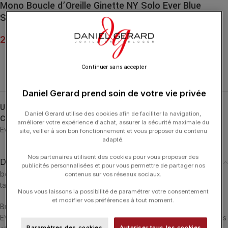
Mono Boucle d’Oreille Ginette NY Solo Ever Blue
Sandstone Disc Stud Or Rose
250.00
€
Continuer sans accepter
Daniel Gerard prend soin de votre vie privée
UGS :
SBOEVEB
Daniel Gerard utilise des cookies afin de faciliter la navigation,
Catégories :
Boucles d'Oreilles
,
Boucles d'Oreilles
,
ÉVÈNEMENT
,
améliorer votre expérience d'achat, assurer la sécurité maximale du
Ever
,
GINETTE NY
,
Midnight
,
Typologies
site, veiller à son bon fonctionnement et vous proposer du contenu
adapté.
Nos partenaires utilisent des cookies pour vous proposer des
Description
publicités personnalisées et pour vous permettre de partager nos
boucle d’oreille solo or rose 18 carats et blue sandstone
contenus sur vos réseaux sociaux.
taille du motif : 6 m
Nous vous laissons la possibilité de paramétrer votre consentement
et modifier vos préférences à tout moment.
Bring color to your life !
EVER, une déclinaison de pierres naturelles et de formes originales
Paramètres des cookies
Autoriser tous les cookies