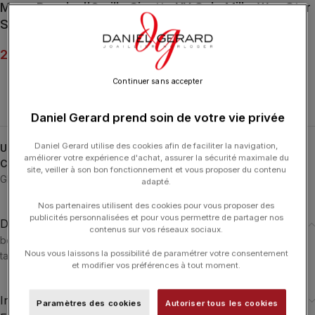
Mono Boucle d’Oreille Ginette NY Solo Milky Way Star
Stud Or Rose
245.00
€
Continuer sans accepter
Daniel Gerard prend soin de votre vie privée
Daniel Gerard utilise des cookies afin de faciliter la navigation,
UGS :
SBOMW
améliorer votre expérience d'achat, assurer la sécurité maximale du
Catégories :
Autres
,
Boucles d'Oreilles
,
Boucles d'Oreilles
,
site, veiller à son bon fonctionnement et vous proposer du contenu
GINETTE NY
,
Typologies
adapté.
Nos partenaires utilisent des cookies pour vous proposer des
publicités personnalisées et pour vous permettre de partager nos
Description
contenus sur vos réseaux sociaux.
boucle d’oreille solo milky way star or rose 18 carats
Nous vous laissons la possibilité de paramétrer votre consentement
taille du motif : 7,40X8 mm
et modifier vos préférences à tout moment.
Informations complémentaires
Paramètres des cookies
Autoriser tous les cookies