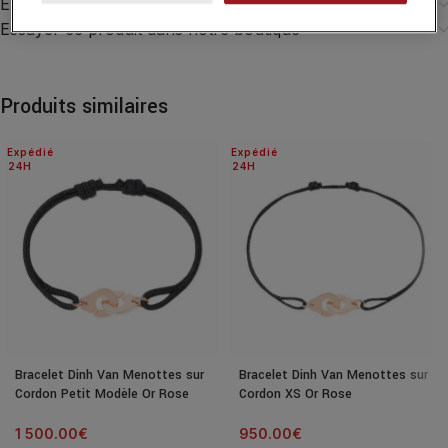
Expédition & Livraison
Essayer ce produit dans notre boutique
Produits similaires
Expédié
Expédié
24H
24H
Bracelet Dinh Van Menottes sur
Bracelet Dinh Van Menottes sur
Cordon Petit Modèle Or Rose
Cordon XS Or Rose
1 500.00
€
950.00
€