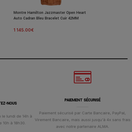
Montre Hamilton Jazzmaster Open Heart
Montre Hamilton
Auto Cadran Bleu Bracelet Cuir 42MM
PVD Noir Cadran
1 145.00
€
1 795.00
€
PAIEMENT SÉCURISÉ
TEZ-NOUS
Paiement sécurisé par Carte Bancaire, PayPal,
 le lundi de 14h à
Virement Bancaire, mais aussi jusqu'à 4x sans frais
e 10h à 18h30.
avec notre partenaire ALMA.