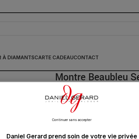
R À DIAMANTS
CARTE CADEAU
CONTACT
Montre Beaubleu S
Cadran Vert Impéri
1 590.00
€
Continuer sans accepter
Daniel Gerard prend soin de votre vie privée
Livraison octobre 2024.