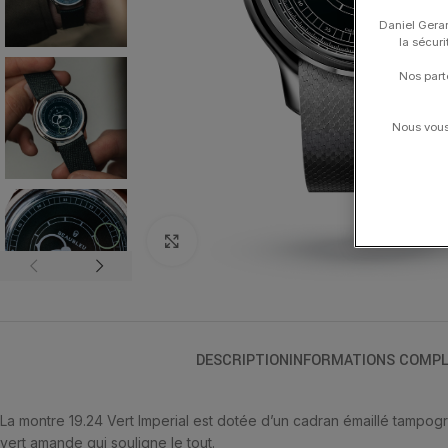
Daniel Gerar
la sécur
Nos part
Nous vous 
Click to enlarge
DESCRIPTION
INFORMATIONS COMPL
La montre 19.24 Vert Imperial est dotée d’un cadran émaillé tampog
vert amande qui souligne le tout.