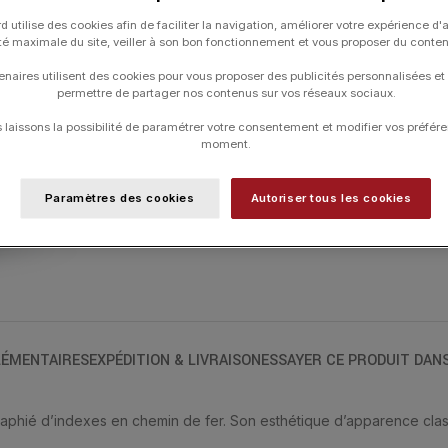
d utilise des cookies afin de faciliter la navigation, améliorer votre expérience d'
ité maximale du site, veiller à son bon fonctionnement et vous proposer du conte
UGS :
SF_19.24_vert_steel
enaires utilisent des cookies pour vous proposer des publicités personnalisées et
permettre de partager nos contenus sur vos réseaux sociaux.
Catégories :
BEAUBLEU
,
HORLOGERIE
,
laissons la possibilité de paramétrer votre consentement et modifier vos préfére
moment.
Paramètres des cookies
Autoriser tous les cookies
ÉMENTAIRES
EXPÉDITION & LIVRAISON
ESSAYER CE PRODUIT DAN
raphié d’indexes en chemin de fer. Son esthétique d’apparence class