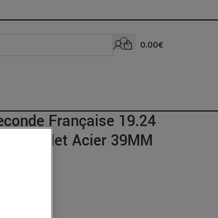
0.00
€
econde Française 19.24
al Bracelet Acier 39MM