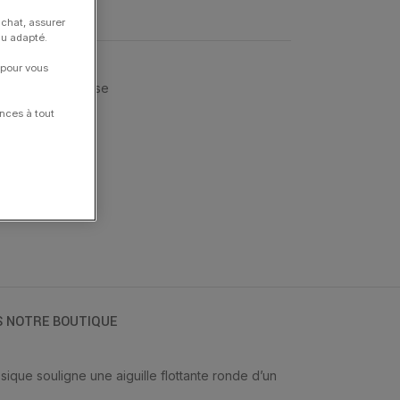
achat, assurer
nu adapté.
 pour vous
Seconde Française
nces à tout
S NOTRE BOUTIQUE
ique souligne une aiguille flottante ronde d’un