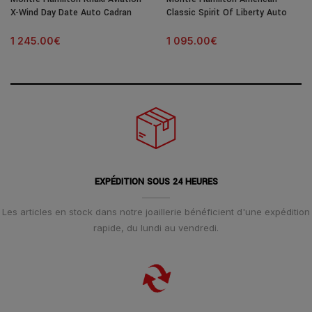
X-Wind Day Date Auto Cadran
Classic Spirit Of Liberty Auto
Noir Bracelet Cuir 45MM
Cadran Bleu Bracelet Cuir 42MM
1 245.00
€
1 095.00
€
EXPÉDITION SOUS 24 HEURES
Les articles en stock dans notre joaillerie bénéficient d'une expédition
rapide, du lundi au vendredi.