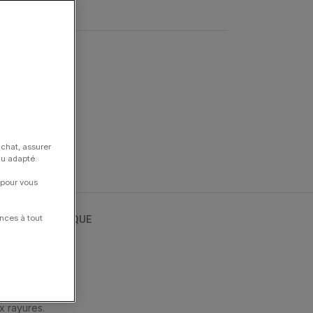
inct
achat, assurer
nu adapté.
 pour vous
S NOTRE BOUTIQUE
nces à tout
ne.
x rayures.