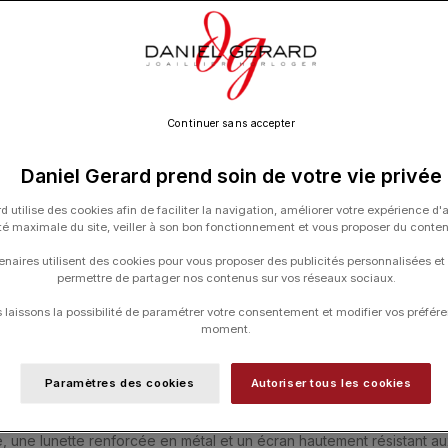
UGS :
010-02936-01
Catégories :
GARMIN
,
HORLOGERIE
,
Inst
Continuer sans accepter
Daniel Gerard prend soin de votre vie privée
d utilise des cookies afin de faciliter la navigation, améliorer votre expérience d'
ité maximale du site, veiller à son bon fonctionnement et vous proposer du conte
enaires utilisent des cookies pour vous proposer des publicités personnalisées et
permettre de partager nos contenus sur vos réseaux sociaux.
ÉMENTAIRES
EXPÉDITION & LIVRAISON
ESSAYER CE PRODUIT DAN
laissons la possibilité de paramétrer votre consentement et modifier vos préfére
moment.
Paramètres des cookies
Autoriser tous les cookies
re portée partout. Suivez votre instinct, où que l’aventure vous mè
, une lunette renforcée en métal et un écran hautement résistant au