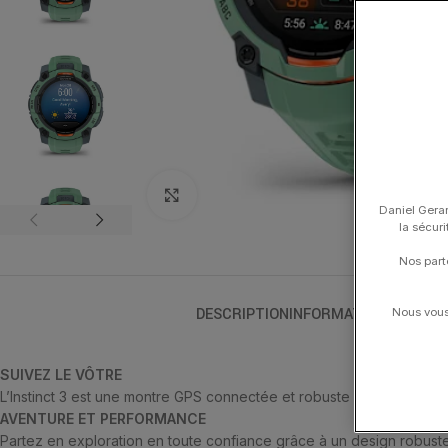
Click to enlarge
Daniel Gerar
la sécur
Nos part
DESCRIPTION
INFORMATIONS COMPL
Nous vous 
SUIVEZ LE VÔTRE
L’Instinct 3 est une montre GPS connectée et robuste conçue pour êt
AVENTURE ET PERFORMANCE
Partez en exploration en toute confiance grâce à un design robuste