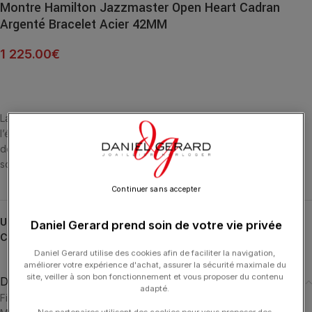
Montre Hamilton Jazzmaster Open Heart Cadran
Argenté Bracelet Acier 42MM
1 225.00
€
La montre Jazzmaster Open Heart 42 millimètres représente
l’équilibre exquis entre innovation et tradition . Son minutieux
design ajouré laisse entrevoir un mouvement automatique suisse
sous un cadran argenté muni d’index et d’aiguilles bleus.
Continuer sans accepter
UGS :
H32705152
Daniel Gerard prend soin de votre vie privée
Catégories :
HAMILTON
,
HORLOGERIE
,
Jazzmaster
Daniel Gerard utilise des cookies afin de faciliter la navigation,
améliorer votre expérience d'achat, assurer la sécurité maximale du
site, veiller à son bon fonctionnement et vous proposer du contenu
Description
adapté.
Fiche Technique
Nos partenaires utilisent des cookies pour vous proposer des