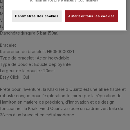
et modifier vos préférences à tout moment.
Épaisseur (mm) : 8.3
Couleur du cadran : Vert
Matériau du boîtier : Acier inoxydable
Paramètres des cookies
Autoriser tous les cookies
Verre : Saphir
Largeur corne : 20 mm
Étanchéité :jusqu’à 5 bar (50m)
Bracelet
Référence du bracelet : H6050000331
Type de bracelet : Acier inoxydable
Type de boucle : Boucle déployante
Largeur de la boucle : 20mm
Easy Click : Oui
Prête pour l’aventure, la Khaki Field Quartz est une alliée fiable et
robuste conçue pour l’exploration. Inspirée par la réputation de
Hamilton en matière de précision, d’innovation et de design
fonctionnel, la Khaki Field Quartz associe un cadran vert kaki de
38 mm à un bracelet en métal moderne.