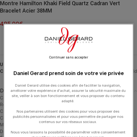
Montre Hamilton Khaki Field Quartz Cadran Vert
Bracelet Acier 38MM
495.00
€
Continuer sans accepter
UGS :
H69401160
Catégories :
24H-HAMILTON
,
HAMILTON
,
HORLOGERIE
,
Khaki Field
Daniel Gerard prend soin de votre vie privée
Daniel Gerard utilise des cookies afin de faciliter la navigation,
Description
améliorer votre expérience d'achat, assurer la sécurité maximale du
site, veiller à son bon fonctionnement et vous proposer du contenu
Caractéristiques
adapté.
Référence : H69401160
Calibre : F06.105
Nos partenaires utilisent des cookies pour vous proposer des
publicités personnalisées et pour vous permettre de partager nos
Collection : Khaki Field
contenus sur vos réseaux sociaux.
Mouvement : Quartz
Dimension du boîtier : 38mm
Nous vous laissons la possibilité de paramétrer votre consentement