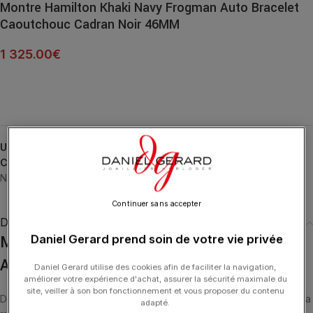
Montre Hamilton Khaki Navy Frogman Auto Bracelet
Caoutchouc Cadran Noir 46MM
1 325.00
€
UGS :
H77825331
Catégories :
24H-HAMILTON
,
HAMILTON
,
HORLOGERIE
,
Khaki
Navy
Continuer sans accepter
Description
Montre Hamilton Khaki Navy Frogman
Daniel Gerard prend soin de votre vie privée
Automatique 46mm
Daniel Gerard utilise des cookies afin de faciliter la navigation,
améliorer votre expérience d'achat, assurer la sécurité maximale du
site, veiller à son bon fonctionnement et vous proposer du contenu
Dotée d’un look audacieux, la Khaki Navy Frogman Automatic est la
adapté.