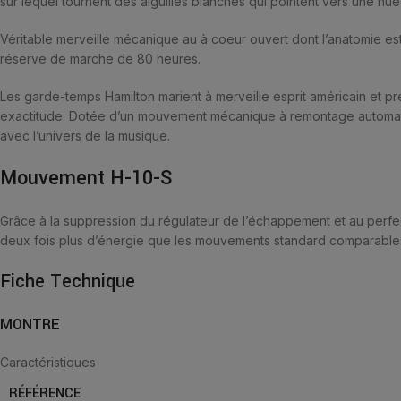
sur lequel tournent des aiguilles blanches qui pointent vers une n
Véritable merveille mécanique au à coeur ouvert dont l’anatomie es
réserve de marche de 80 heures.
Les garde-temps Hamilton marient à merveille esprit américain et 
exactitude. Dotée d’un mouvement mécanique à remontage automatiqu
avec l’univers de la musique.
Mouvement H-10-S
Grâce à la suppression du régulateur de l’échappement et au perfe
deux fois plus d’énergie que les mouvements standard comparables, 
Fiche Technique
MONTRE
Caractéristiques
RÉFÉRENCE