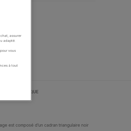
Ventura
achat, assurer
nu adapté.
 pour vous
nces à tout
S NOTRE BOUTIQUE
chage est composé d’un cadran triangulaire noir