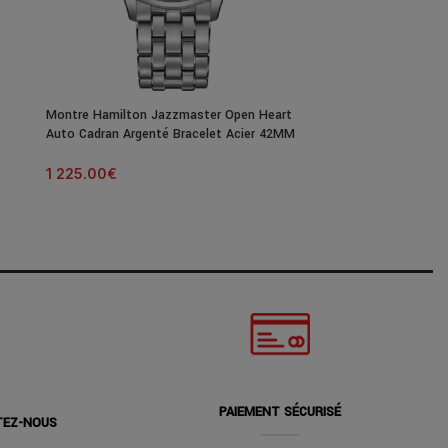
Montre Hamilton Jazzmaster Open Heart
Montre Hamilton
Auto Cadran Argenté Bracelet Acier 42MM
GMT Chrono Quar
Acier 46MM
1 225.00
€
1 145.00
€
PAIEMENT SÉCURISÉ
TEZ-NOUS