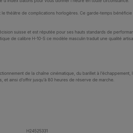
uée d’index bâtons pour vous donner l’heure en toute circonstance.
t le théâtre de complications horlogères. Ce garde-temps bénéficie
précision suisse et est réputée pour ses hauts standards de perfor
e de calibre H-10-S ce modèle masculin traduit une qualité artisa
ctionnement de la chaîne cinématique, du barillet à l’échappement,
et ainsi d’offrir jusqu’à 80 heures de réserve de marche.
H24525331