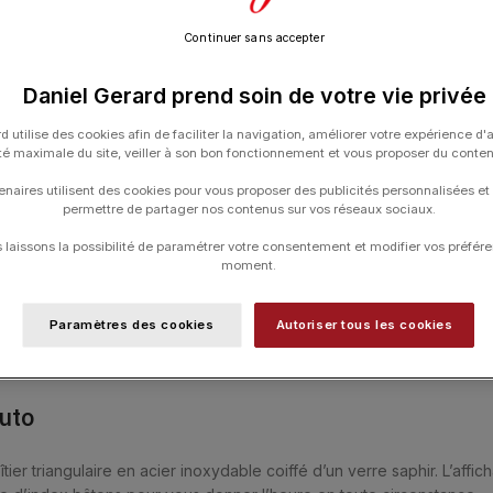
UGS :
H24525331
Continuer sans accepter
Catégories :
HAMILTON
,
HORLOGERIE
,
Daniel Gerard prend soin de votre vie privée
d utilise des cookies afin de faciliter la navigation, améliorer votre expérience d'
ité maximale du site, veiller à son bon fonctionnement et vous proposer du conte
enaires utilisent des cookies pour vous proposer des publicités personnalisées et
permettre de partager nos contenus sur vos réseaux sociaux.
laissons la possibilité de paramétrer votre consentement et modifier vos préfére
moment.
Paramètres des cookies
Autoriser tous les cookies
ÉMENTAIRES
EXPÉDITION & LIVRAISON
ESSAYER CE PRODUIT DAN
uto
er triangulaire en acier inoxydable coiffé d’un verre saphir. L’affi