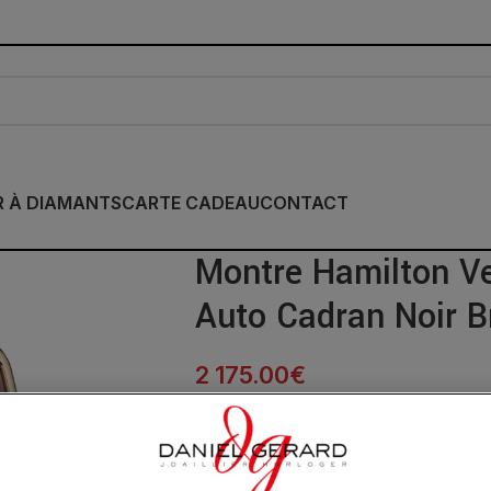
R À DIAMANTS
CARTE CADEAU
CONTACT
Montre Hamilton Ve
Auto Cadran Noir B
2 175.00
€