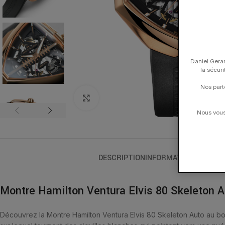
Daniel Gerar
la sécur
Nos part
Click to enlarge
Nous vous 
DESCRIPTION
INFORMATIONS COMPL
Montre Hamilton Ventura Elvis 80 Skeleton A
Découvrez la Montre Hamilton Ventura Elvis 80 Skeleton Auto au boîti