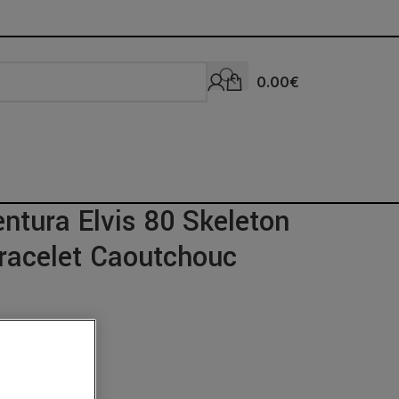
0.00
€
ntura Elvis 80 Skeleton
racelet Caoutchouc