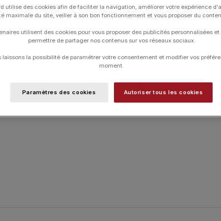
d utilise des cookies afin de faciliter la navigation, améliorer votre expérience d'
Les angles sans concessions de l’AM2 ne l
ité maximale du site, veiller à son bon fonctionnement et vous proposer du conte
L’AM2 est engagée, agressive et radical
enaires utilisent des cookies pour vous proposer des publicités personnalisées et
permettre de partager nos contenus sur vos réseaux sociaux.
laissons la possibilité de paramétrer votre consentement et modifier vos préfére
UGS :
AM2AGLALL6MM22
moment.
Catégories :
AM2
,
HORLOGERIE
,
MARCH
Paramètres des cookies
Autoriser tous les cookies