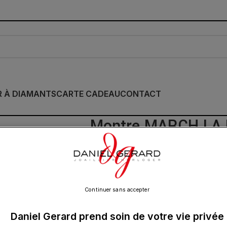
R À DIAMANTS
CARTE CADEAU
CONTACT
Montre MARCH LA.
Grall Bracelet Cui
1 945.00
€
Continuer sans accepter
Daniel Gerard prend soin de votre vie privée
Régaler les hommes à l‘action distinguée