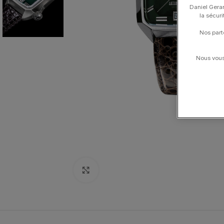
Daniel Gerar
la sécur
Nos part
Nous vous 
Click to enlarge