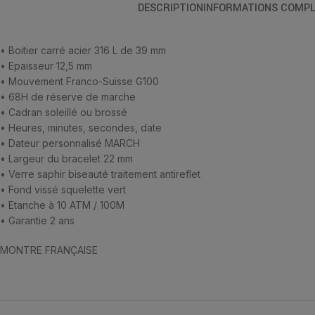
DESCRIPTION
INFORMATIONS COMPL
• Boitier carré acier 316 L de 39 mm
• Epaisseur 12,5 mm
• Mouvement Franco-Suisse G100
• 68H de réserve de marche
• Cadran soleillé ou brossé
• Heures, minutes, secondes, date
• Dateur personnalisé MARCH
• Largeur du bracelet 22 mm
• Verre saphir biseauté traitement antireflet
• Fond vissé squelette vert
• Etanche à 10 ATM / 100M
• Garantie 2 ans
MONTRE FRANÇAISE