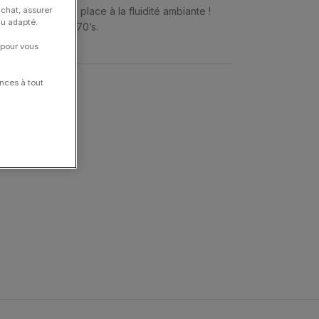
achat, assurer
aissent aucune place à la fluidité ambiante !
nu adapté.
ement connotée 70’s.
 pour vous
nces à tout
 LA.B