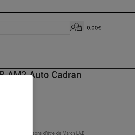
0.00
€
B AM2 Auto Cadran
r 39MM
 est l’une des raisons d’être de March LA.B.