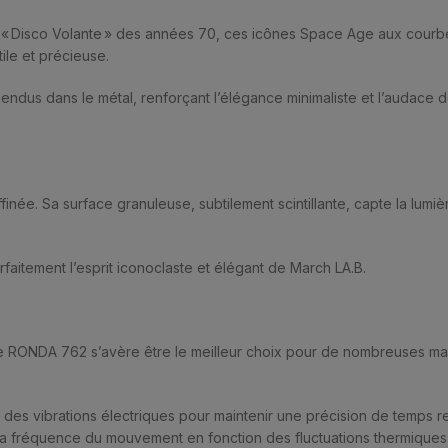
es « Disco Volante » des années 70, ces icônes Space Age aux courbe
ile et précieuse.
dus dans le métal, renforçant l’élégance minimaliste et l’audace d
ffinée. Sa surface granuleuse, subtilement scintillante, capte la lu
arfaitement l’esprit iconoclaste et élégant de March LA.B.
Suisse RONDA 762 s’avère être le meilleur choix pour de nombreuses 
se des vibrations électriques pour maintenir une précision de temps
 la fréquence du mouvement en fonction des fluctuations thermiques 