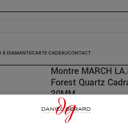
R À DIAMANTS
CARTE CADEAU
CONTACT
Montre MARCH LA.B
Forest Quartz Cadra
30MM
1 095.00
€