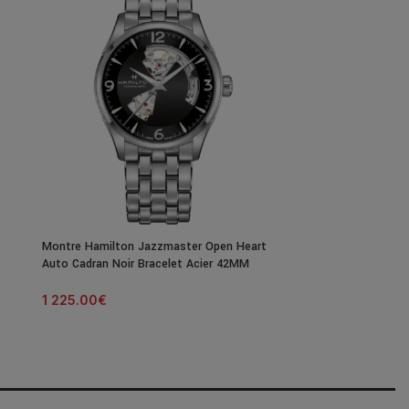
Montre Hamilton Jazzmaster Open Heart
Montre Hamilto
Auto Cadran Noir Bracelet Acier 42MM
Auto Cadran Noi
1 225.00
€
1 145.00
€