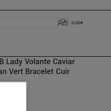
0.00
€
 Lady Volante Caviar
n Vert Bracelet Cuir