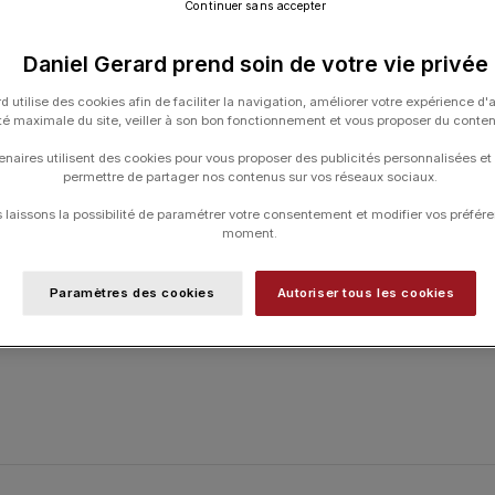
Continuer sans accepter
Daniel Gerard prend soin de votre vie privée
UGS :
LADYVEFTAL03
d utilise des cookies afin de faciliter la navigation, améliorer votre expérience d'
Catégories :
HORLOGERIE
,
Lady Volant
ité maximale du site, veiller à son bon fonctionnement et vous proposer du conte
enaires utilisent des cookies pour vous proposer des publicités personnalisées et
permettre de partager nos contenus sur vos réseaux sociaux.
laissons la possibilité de paramétrer votre consentement et modifier vos préfére
moment.
Paramètres des cookies
Autoriser tous les cookies