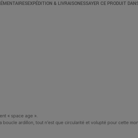
ÉMENTAIRES
EXPÉDITION & LIVRAISON
ESSAYER CE PRODUIT DAN
ent « space age ».
 boucle ardillon, tout n’est que circularité et volupté pour cette mon