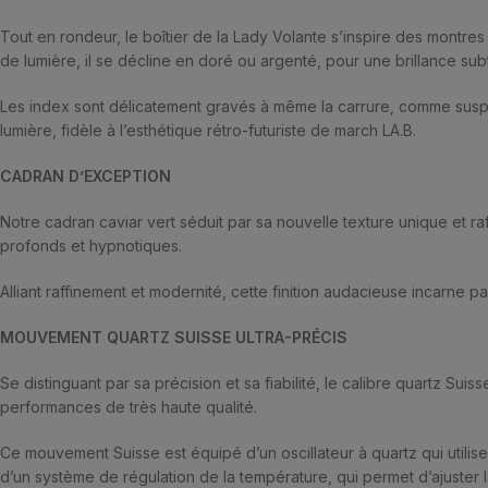
Tout en rondeur, le boîtier de la Lady Volante s’inspire des montr
de lumière, il se décline en doré ou argenté, pour une brillance subt
Les index sont délicatement gravés à même la carrure, comme suspen
lumière, fidèle à l’esthétique rétro-futuriste de march LA.B.
CADRAN D’EXCEPTION
Notre cadran caviar vert séduit par sa nouvelle texture unique et ra
profonds et hypnotiques.
Alliant raffinement et modernité, cette finition audacieuse incarne p
MOUVEMENT QUARTZ SUISSE ULTRA-PRÉCIS
Se distinguant par sa précision et sa fiabilité, le calibre quartz 
performances de très haute qualité.
Ce mouvement Suisse est équipé d’un oscillateur à quartz qui utili
d’un système de régulation de la température, qui permet d’ajuster