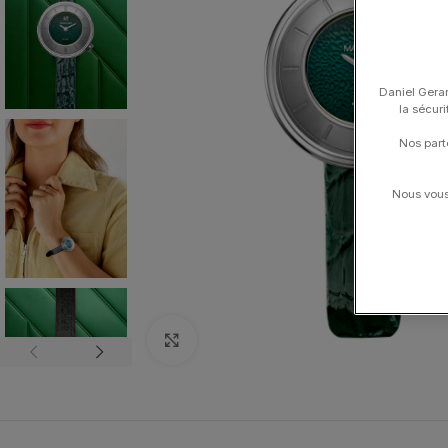
Daniel Gerar
la sécur
Nos part
Nous vous 
Click to enlarge