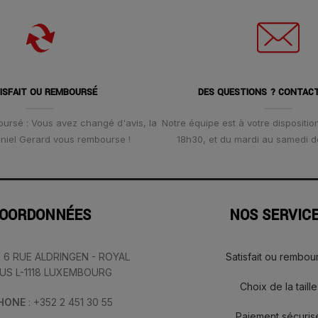
ISFAIT OU REMBOURSÉ
DES QUESTIONS ? CONTAC
oursé : Vous avez changé d'avis, la
Notre équipe est à votre disposition
Daniel Gerard vous rembourse !
18h30, et du mardi au samedi d
OORDONNÉES
NOS SERVIC
: 6 RUE ALDRINGEN - ROYAL
Satisfait ou rembou
IUS L-1118 LUXEMBOURG
Choix de la taille
PHONE
: +352 2 451 30 55
Paiement sécuris