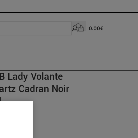
0.00
€
 Lady Volante
rtz Cadran Noir
M