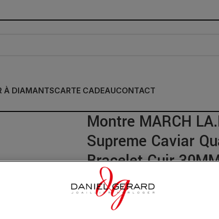
R À DIAMANTS
CARTE CADEAU
CONTACT
Montre MARCH LA.B
Supreme Caviar Qua
Bracelet Cuir 30M
1 145.00
€