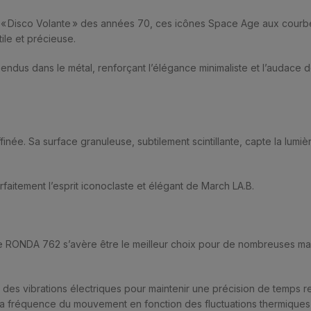
es « Disco Volante » des années 70, ces icônes Space Age aux courbe
ile et précieuse.
dus dans le métal, renforçant l’élégance minimaliste et l’audace d
ffinée. Sa surface granuleuse, subtilement scintillante, capte la lum
arfaitement l’esprit iconoclaste et élégant de March LA.B.
Suisse RONDA 762 s’avère être le meilleur choix pour de nombreuses 
se des vibrations électriques pour maintenir une précision de temps
 la fréquence du mouvement en fonction des fluctuations thermiques 