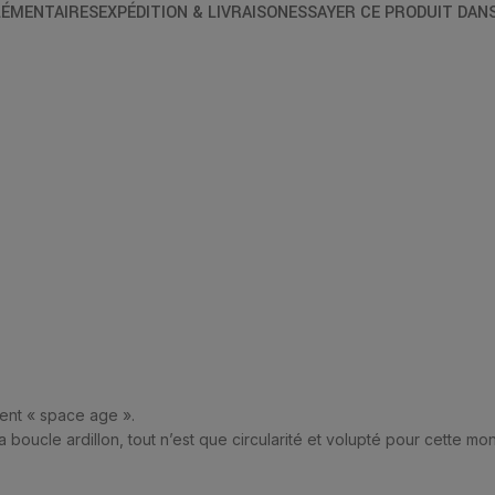
ÉMENTAIRES
EXPÉDITION & LIVRAISON
ESSAYER CE PRODUIT DAN
ent « space age ».
 boucle ardillon, tout n’est que circularité et volupté pour cette mon