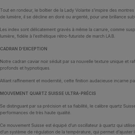
Tout en rondeur, le boîtier de la Lady Volante s’inspire des montr
de lumière, il se décline en doré ou argenté, pour une brillance subt
Les index sont délicatement gravés à même la carrure, comme suspen
lumière, fidèle à l’esthétique rétro-futuriste de march LA.B.
CADRAN D’EXCEPTION
Notre cadran caviar noir séduit par sa nouvelle texture unique et ra
profonds et hypnotiques.
Alliant raffinement et modernité, cette finition audacieuse incarne p
MOUVEMENT QUARTZ SUISSE ULTRA-PRÉCIS
Se distinguant par sa précision et sa fiabilité, le calibre quartz 
performances de très haute qualité.
Ce mouvement Suisse est équipé d’un oscillateur à quartz qui utili
d’un système de régulation de la température, qui permet d’ajuster