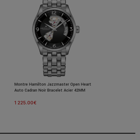
Montre Hamilton Jazzmaster Open Heart
Montre Hamilto
Auto Cadran Noir Bracelet Acier 42MM
Auto Cadran Noi
1 225.00
€
1 145.00
€