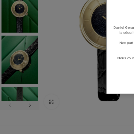
Daniel Gerar
la sécur
Nos part
Nous vous 
Click to enlarge