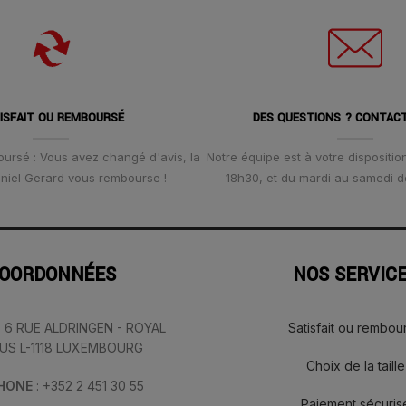
ISFAIT OU REMBOURSÉ
DES QUESTIONS ? CONTAC
oursé : Vous avez changé d'avis, la
Notre équipe est à votre disposition
Daniel Gerard vous rembourse !
18h30, et du mardi au samedi d
OORDONNÉES
NOS SERVIC
: 6 RUE ALDRINGEN - ROYAL
Satisfait ou rembou
IUS L-1118 LUXEMBOURG
Choix de la taille
PHONE
: +352 2 451 30 55
Paiement sécuris