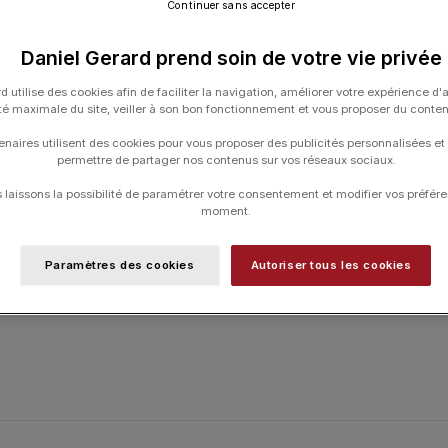
Continuer sans accepter
Daniel Gerard prend soin de votre vie privée
UGS :
LADYVESPAL01
d utilise des cookies afin de faciliter la navigation, améliorer votre expérience d'
Catégories :
HORLOGERIE
,
Lady Volant
ité maximale du site, veiller à son bon fonctionnement et vous proposer du conte
enaires utilisent des cookies pour vous proposer des publicités personnalisées et
permettre de partager nos contenus sur vos réseaux sociaux.
laissons la possibilité de paramétrer votre consentement et modifier vos préfére
moment.
Paramètres des cookies
Autoriser tous les cookies