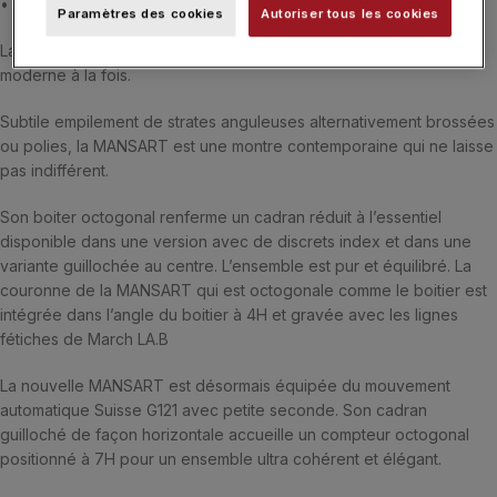
• 2 ans de garantie
Paramètres des cookies
Autoriser tous les cookies
La MANSART est une jolie montre de forme de 35 mm rétro et
moderne à la fois.
Subtile empilement de strates anguleuses alternativement brossées
ou polies, la MANSART est une montre contemporaine qui ne laisse
pas indifférent.
Son boiter octogonal renferme un cadran réduit à l’essentiel
disponible dans une version avec de discrets index et dans une
variante guillochée au centre. L’ensemble est pur et équilibré. La
couronne de la MANSART qui est octogonale comme le boitier est
intégrée dans l’angle du boitier à 4H et gravée avec les lignes
fétiches de March LA.B
La nouvelle MANSART est désormais équipée du mouvement
automatique Suisse G121 avec petite seconde. Son cadran
guilloché de façon horizontale accueille un compteur octogonal
positionné à 7H pour un ensemble ultra cohérent et élégant.