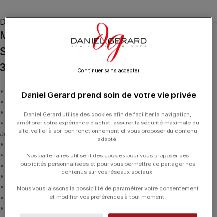
Description
Montre MARCH LA.B Mansart Petite
Seconde Grall Cadran Vert Bracelet Cuir
39MM
Continuer sans accepter
• Bracelet cuir Lézard noir
Daniel Gerard prend soin de votre vie privée
• Boitier octogonal acier de 35 x 39 mm
• Epaisseur 11,1 mm
Daniel Gerard utilise des cookies afin de faciliter la navigation,
• Mouvement Automatique Suisse La
améliorer votre expérience d'achat, assurer la sécurité maximale du
site, veiller à son bon fonctionnement et vous proposer du contenu
Joux-Perret G121
adapté.
• Assemblé en France à Besançon
• Environ 68H de réserve de marche
Nos partenaires utilisent des cookies pour vous proposer des
publicités personnalisées et pour vous permettre de partager nos
• Heures, minutes, petites secondes
contenus sur vos réseaux sociaux.
• Compteur seconde personnalisé
• Cadran guilloché vert
Nous vous laissons la possibilité de paramétrer votre consentement
et modifier vos préférences à tout moment.
• Verre saphir traitement antireflet
• Fond vissé squelette vert