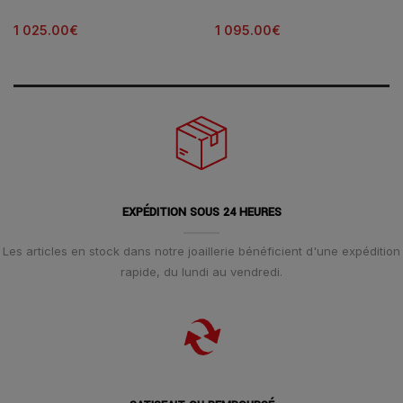
Bracelet Cuir
Cadran Argenté Bracelet Cuir
42MM
1 025.00
€
1 095.00
€
EXPÉDITION SOUS 24 HEURES
Les articles en stock dans notre joaillerie bénéficient d'une expédition
rapide, du lundi au vendredi.