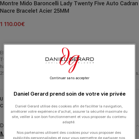
Montre Mido Baroncelli Lady Twenty Five Auto Cadran
Nacre Bracelet Acier 25MM
1 110.00
€
Elle est peut-être petite, mais la montre suisse Baroncelli Lady
Twenty Five sait être au centre de toutes les attentions. Tout est
harmonieusement intégré à l’intérieur du boîtier en acier poli, ses
25 mm de diamètre présentant des lignes gracieuses et équilibrées.
Continuer sans accepter
Daniel Gerard prend soin de votre vie privée
UGS :
M039.007.22.106.00
Catégories :
Baroncelli
,
HORLOGERIE
,
MIDO
Daniel Gerard utilise des cookies afin de faciliter la navigation,
améliorer votre expérience d'achat, assurer la sécurité maximale du
site, veiller à son bon fonctionnement et vous proposer du contenu
adapté.
Description
Montre Mido Baroncelli Lady Twenty Five
Nos partenaires utilisent des cookies pour vous proposer des
publicités personnalisées et pour vous permettre de partager nos