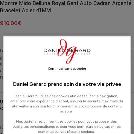
Montre Mido Belluna Royal Gent Auto Cadran Argenté
Bracelet Acier 41MM
910.00
€
La montre Belluna Royal Swiss affiche son visage original et élégant
grâce à un boîtier de forme coussin, aux courbes harmonieuses et
à un cadran frappé guilloché satiné soleil. Son cœur bat au rythme
Continuer sans accepter
du mouvement automatique Calibre 80 avec jusqu’à 80 heures de
réserve de marche.
Daniel Gerard prend soin de votre vie privée
Daniel Gerard utilise des cookies afin de faciliter la navigation,
améliorer votre expérience d'achat, assurer la sécurité maximale du
UGS :
M024.507.11.031.00
site, veiller à son bon fonctionnement et vous proposer du contenu
Catégories :
Belluna
,
HORLOGERIE
,
MIDO
adapté.
Nos partenaires utilisent des cookies pour vous proposer des
publicités personnalisées et pour vous permettre de partager nos
Description
contenus sur vos réseaux sociaux.