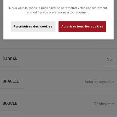
Nous vous laissons la possibilité de paramétrer votre consentement
et modifier vos préférences à tout moment.
MOUVEMENT
Automatique
Paramètres des cookies
Autoriser tous les cookies
RÉSERVE DE MARCHE
80 heures
CADRAN
Noir
BRACELET
Acier inoxydable
BOUCLE
Déployante