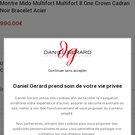
Montre Mido Multifort Multifort 8 One Crown Cadran
Noir Bracelet Acier
990.00
€
UGS :
M0555071105100
Catégories :
HORLOGERIE
,
MIDO
Continuer sans accepter
Daniel Gerard prend soin de votre vie privée
Informations complémentaires
Daniel Gerard utilise des cookies afin de faciliter la navigation,
DIAMÈTRE
40 mm
améliorer votre expérience d'achat, assurer la sécurité maximale du
site, veiller à son bon fonctionnement et vous proposer du contenu
adapté.
Nos partenaires utilisent des cookies pour vous proposer des
MATIÈRE
Acier Inoxydable
publicités personnalisées et pour vous permettre de partager nos
contenus sur vos réseaux sociaux.