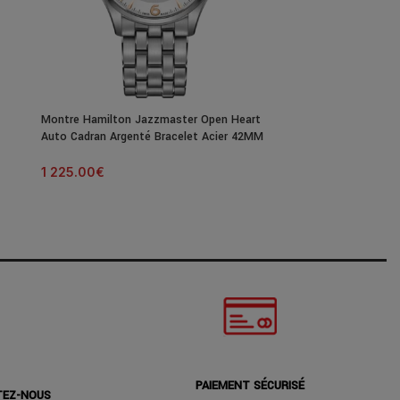
Montre Hamilton Jazzmaster Open Heart
Montre Hamilto
Auto Cadran Argenté Bracelet Acier 42MM
Skeleton Auto C
36MM
1 225.00
€
1 365.00
€
PAIEMENT SÉCURISÉ
TEZ-NOUS