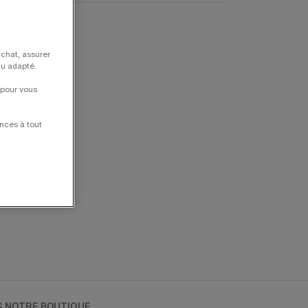
ort TV Big Date
achat, assurer
nu adapté.
 pour vous
nces à tout
S NOTRE BOUTIQUE