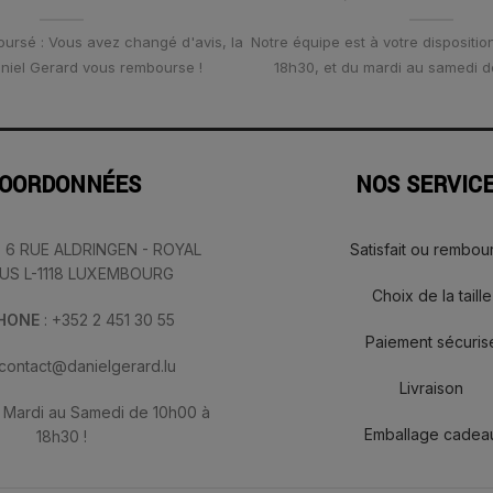
oursé : Vous avez changé d'avis, la
Notre équipe est à votre disposition
Daniel Gerard vous rembourse !
18h30, et du mardi au samedi d
OORDONNÉES
NOS SERVIC
: 6 RUE ALDRINGEN - ROYAL
Satisfait ou rembou
IUS L-1118 LUXEMBOURG
Choix de la taille
PHONE
: +352 2 451 30 55
Paiement sécuris
 contact@danielgerard.lu
Livraison
: Mardi au Samedi de 10h00 à
Emballage cadea
18h30 !