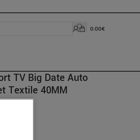
0.00
€
ort TV Big Date Auto
et Textile 40MM