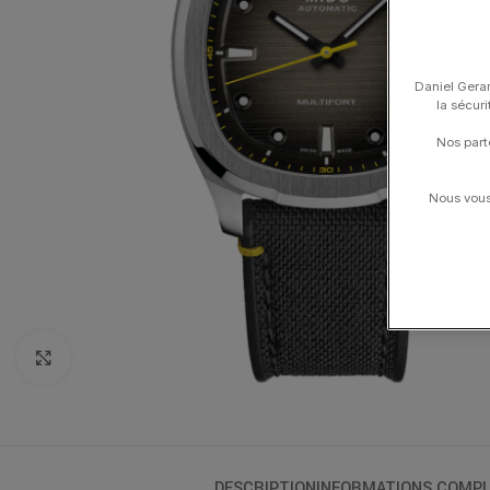
Daniel Gerar
la sécur
Nos part
Nous vous 
Click to enlarge
DESCRIPTION
INFORMATIONS COMPL