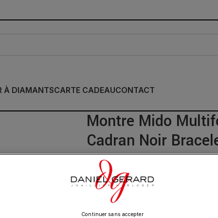
R À DIAMANTS
CARTE CADEAU
CONTACT
Montre Mido Multif
Cadran Noir Bracel
1 170.00
€
Continuer sans accepter