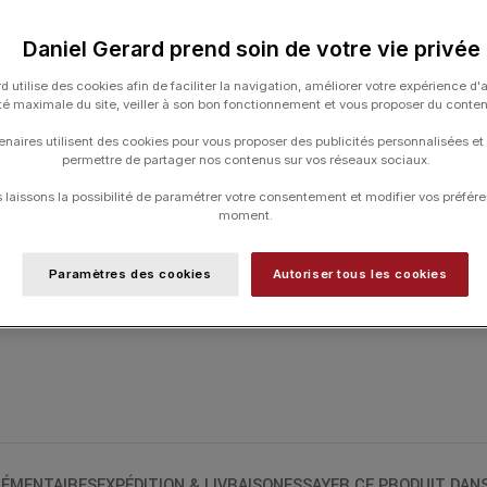
UGS :
M049.526.17.081.01
Daniel Gerard prend soin de votre vie privée
Catégories :
HORLOGERIE
,
MIDO
,
Multif
d utilise des cookies afin de faciliter la navigation, améliorer votre expérience d'
ité maximale du site, veiller à son bon fonctionnement et vous proposer du conte
enaires utilisent des cookies pour vous proposer des publicités personnalisées et
permettre de partager nos contenus sur vos réseaux sociaux.
laissons la possibilité de paramétrer votre consentement et modifier vos préfére
moment.
Paramètres des cookies
Autoriser tous les cookies
ÉMENTAIRES
EXPÉDITION & LIVRAISON
ESSAYER CE PRODUIT DAN