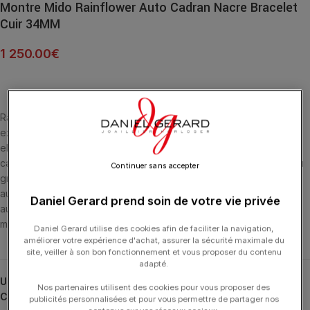
Montre Mido Rainflower Auto Cadran Nacre Bracelet
Cuir 34MM
1 250.00
€
Raffinée et sobre, la nouvelle montre suisse Rainflower se veut
exclusivement féminine. Grâce à ses lignes douces et arrondies,
elle offre un style tout en délicatesse. Discrets ou étincelants, les
cadrans des différentes montres sont tous subtilement décorés ou
Continuer sans accepter
gravés d’une fleur de lotus. Dotée du Calibre 80, un mouvement
automatique de dernière génération, la Rainflower offre une
Daniel Gerard prend soin de votre vie privée
autonomie exceptionnelle allant jusqu’à 80 heures de réserve de
marche.
Daniel Gerard utilise des cookies afin de faciliter la navigation,
améliorer votre expérience d'achat, assurer la sécurité maximale du
site, veiller à son bon fonctionnement et vous proposer du contenu
adapté.
UGS :
M043.207.36.168.00
Nos partenaires utilisent des cookies pour vous proposer des
Catégories :
HORLOGERIE
,
MIDO
,
Rainflower
publicités personnalisées et pour vous permettre de partager nos