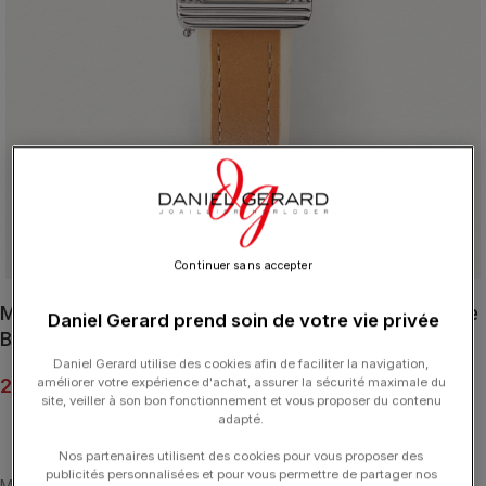
Click to enlarge
Continuer sans accepter
Montre Poiray Ma Première Acier Cadran Pastel Sable
Daniel Gerard prend soin de votre vie privée
Bracelet Cuir
Daniel Gerard utilise des cookies afin de faciliter la navigation,
2 350.00
€
améliorer votre expérience d'achat, assurer la sécurité maximale du
site, veiller à son bon fonctionnement et vous proposer du contenu
adapté.
Nos partenaires utilisent des cookies pour vous proposer des
publicités personnalisées et pour vous permettre de partager nos
Montre Ma Première Cadran Pastel en acier avec cadran couleur