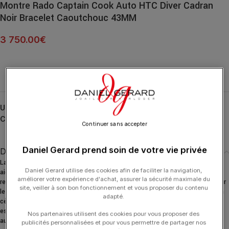
Montre Rado Captain Cook Auto HTC Diver Cadran
Noir Bracelet Caoutchouc 43MM
3 750.00
€
UGS :
R32129158
Catégories :
Captain Cook
,
HORLOGERIE
,
RADO
Continuer sans accepter
Daniel Gerard prend soin de votre vie privée
Description
La Captain Cook High-Tech Ceramic Diver est étanche jusqu’à 300 m. Les
Daniel Gerard utilise des cookies afin de faciliter la navigation,
aiguilles et les index de cette montre de plongée certifiée ISO 6425 sont
améliorer votre expérience d'achat, assurer la sécurité maximale du
recouverts de SuperLuminova® afin de garantir une excellente visibilité sur
site, veiller à son bon fonctionnement et vous proposer du contenu
le cadran poli et laqué noir. Le boîtier monobloc de 43 mm est fabriqué en
adapté.
céramique haute technologie noire mate, tandis que la lunette tournante
est en acier inoxydable poli. A l’intérieur se trouve le mouvement
Nos partenaires utilisent des cookies pour vous proposer des
automatique Rado R763 qui dépasse les exigences des tests standard de
publicités personnalisées et pour vous permettre de partager nos