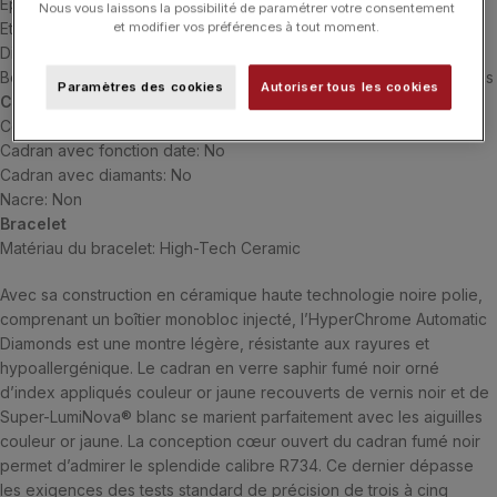
Epaisseur du boîtier: 10.2 mm
Nous vous laissons la possibilité de paramétrer votre consentement
Etanchéité du boîtier: 5 bar (50 m)
et modifier vos préférences à tout moment.
Dimensions du boîtier: 42.0 mm
Boîtier crystal: Verre saphir avec traitement antireflet sur les 2 faces
Paramètres des cookies
Autoriser tous les cookies
Cadran
Couleur du cadran: Black, Smoked
Cadran avec fonction date: No
Cadran avec diamants: No
Nacre: Non
Bracelet
Matériau du bracelet: High-Tech Ceramic
Avec sa construction en céramique haute technologie noire polie,
comprenant un boîtier monobloc injecté, l’HyperChrome Automatic
Diamonds est une montre légère, résistante aux rayures et
hypoallergénique. Le cadran en verre saphir fumé noir orné
d’index appliqués couleur or jaune recouverts de vernis noir et de
Super-LumiNova® blanc se marient parfaitement avec les aiguilles
couleur or jaune. La conception cœur ouvert du cadran fumé noir
permet d’admirer le splendide calibre R734. Ce dernier dépasse
les exigences des tests standard de précision de trois à cinq