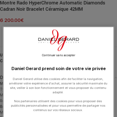
Montre Rado HyperChrome Automatic Diamonds
Cadran Noir Bracelet Céramique 42MM
6 200.00
€
UGS :
R32157152
Continuer sans accepter
Catégories :
HORLOGERIE
,
HyperChrome
,
RADO
Daniel Gerard prend soin de votre vie privée
Description
Daniel Gerard utilise des cookies afin de faciliter la navigation,
Mouvement
améliorer votre expérience d'achat, assurer la sécurité maximale du
site, veiller à son bon fonctionnement et vous proposer du contenu
Type de mouvement: Automatic
adapté.
Mouvement avec réserve de marche: 80 hours
Référence du mouvement: 03.734.435
Nos partenaires utilisent des cookies pour vous proposer des
publicités personnalisées et pour vous permettre de partager nos
Boîtier
contenus sur vos réseaux sociaux.
Matériau du boîtier: High-Tech Ceramic