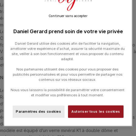
La Rallygraf Meca-Quartz Classic Racing School s’inscrit dans la
tradition des chronographes YEMA à double compteurs. Cette
Continuer sans accepter
édition spéciale aux couleurs noires et dorées en clin d’oeil aux
monoplaces de Formule 1 des années 1970 et 1980 de l’écurie
Daniel Gerard prend soin de votre vie privée
Lotus a été pensée et confectionnée avec notre partenaire de la
Classic Racing School. Les compteurs heures, minutes ainsi que la
Daniel Gerard utilise des cookies afin de faciliter la navigation,
fonction chronographe, sont actionnés par le calibre hybride Seiko
améliorer votre expérience d'achat, assurer la sécurité maximale du
VK64. Indissociables de la collection Rallygraf, les deux drapeaux à
site, veiller à son bon fonctionnement et vous proposer du contenu
damier en signature sur le cadran, font référence aux Grands Prix
adapté.
et au monde de la course automobile.
Nos partenaires utilisent des cookies pour vous proposer des
publicités personnalisées et pour vous permettre de partager nos
NOUVEAU BOITIER & POUSSOIRS « KICK DOWN »
contenus sur vos réseaux sociaux.
Le boîtier en PVD bronze poli/brossé est issu des modèles
Nous vous laissons la possibilité de paramétrer votre consentement
et modifier vos préférences à tout moment.
Rallygraf Méca-Quartz de 2ème génération avec 11 mm
d’épaisseur, 47 mm de corne à corne et un diamètre de 40 mm
pour une meilleure présence au poignet. Le chronographe est
Paramètres des cookies
Autoriser tous les cookies
également doté de poussoirs de formes rectangulaires et rentrants
dans le boitier et d’une couronne avec le logo YEMA en relief. Le
modèle est équipé d’un verre minéral K1 à double dôme et