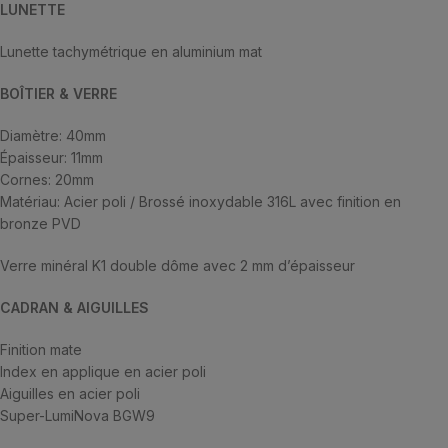
LUNETTE
Lunette tachymétrique en aluminium mat
BOÎTIER & VERRE
Diamètre: 40mm
Épaisseur: 11mm
Cornes: 20mm
Matériau: Acier poli / Brossé inoxydable 316L avec finition en
bronze PVD
Verre minéral K1 double dôme avec 2 mm d’épaisseur
CADRAN & AIGUILLES
Finition mate
Index en applique en acier poli
Aiguilles en acier poli
Super-LumiNova BGW9