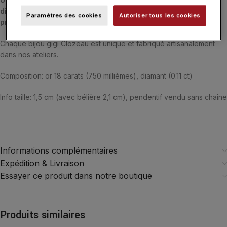
diamants par gigi CLOZEAU, tel un précieux talisman qui vous
Paramètres des cookies
Autoriser tous les cookies
protège au quotidien.
Chaque bijou gigi Clozeau est unique et fabriqué artisanalement
dans nos ateliers.
Composition: or 18 carats (750 millièmes), diamant (0.11 ct)
Info taille: 1,5 cm (avec bélière 2,1 cm), pendentif vendu sans chaîne
Informations complémentaires
Expédition & Livraison
Essayer ce produit dans notre boutique
Produits similaires