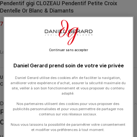
Pendentif gigi CLOZEAU Pendentif Petite Croix
Dentelle Or Blanc & Diamants
725.00
€
Continuer sans accepter
La croix dentelle, une merveille de finesse et de légèreté
Daniel Gerard prend soin de votre vie privée
UGS :
B5CD002DI-B
Daniel Gerard utilise des cookies afin de faciliter la navigation,
améliorer votre expérience d'achat, assurer la sécurité maximale du
Catégories :
GIGI CLOZEAU
,
Madone
,
Pendentifs
,
Pendentifs
site, veiller à son bon fonctionnement et vous proposer du contenu
adapté.
Description
Nos partenaires utilisent des cookies pour vous proposer des
publicités personnalisées et pour vous permettre de partager nos
Pendentif gigi CLOZEAU Pendentif Petite
contenus sur vos réseaux sociaux.
Croix Dentelle Or Blanc & Diamants
Nous vous laissons la possibilité de paramétrer votre consentement
et modifier vos préférences à tout moment.
Un pendentif petite croix dentelle en or 18 carats et 11