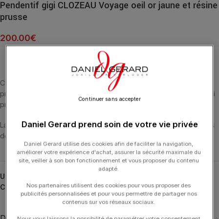
Pendentif gigi CLOZEAU Voyage oeil or jaune et résine
prusse
200.00
€
Ce pendentif Oeil de la collection Voyage en or jaune, résinée
prusse est fabriqué dans le sud de la France. C’est un symbole qui
Continuer sans accepter
protège.
Daniel Gerard prend soin de votre vie privée
La collection Voyage est une aventure autour du globe, au travers
de symboles électriques et universels.
Daniel Gerard utilise des cookies afin de faciliter la navigation,
améliorer votre expérience d'achat, assurer la sécurité maximale du
site, veiller à son bon fonctionnement et vous proposer du contenu
adapté.
UGS :
B5EY001-3
Nos partenaires utilisent des cookies pour vous proposer des
Catégories :
Eye
,
GIGI CLOZEAU
,
Pendentifs
,
Pendentifs
publicités personnalisées et pour vous permettre de partager nos
contenus sur vos réseaux sociaux.
Description
Nous vous laissons la possibilité de paramétrer votre consentement