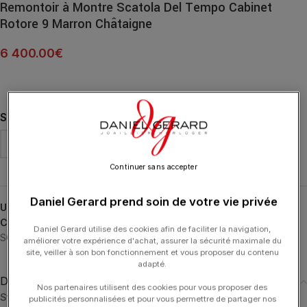
Remontoir à Montre Scatola Del Tempo Cabinet
Rotore 9 Marron Châtaigne
6 400.00
€
SUPPORT DE MONTRE
Continuer sans accepter
Daniel Gerard prend soin de votre vie privée
UGS :
02072.MCSIL-1
Catégories :
ACCESSOIRES
,
Remontoirs Automatiques
,
Rotore
,
Daniel Gerard utilise des cookies afin de faciliter la navigation,
SCATOLA DEL TEMPO
améliorer votre expérience d'achat, assurer la sécurité maximale du
site, veiller à son bon fonctionnement et vous proposer du contenu
adapté.
Description
Nos partenaires utilisent des cookies pour vous proposer des
Standard
:
publicités personnalisées et pour vous permettre de partager nos