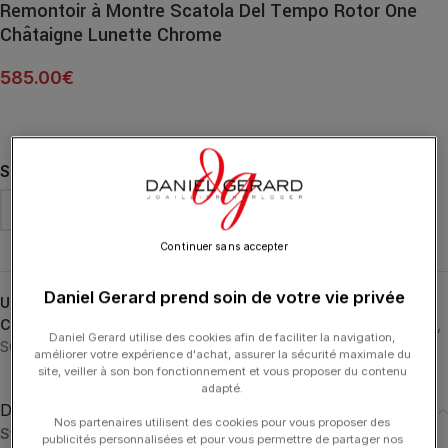
Remontoir à Montre Scatola Del Tempo Rotor One
Châtaigne Lunette Chrome
585.00
€
SUPPORT DE MONTRE
Continuer sans accepter
Daniel Gerard prend soin de votre vie privée
UGS :
03008.C-1
Catégories :
ACCESSOIRES
,
Remontoirs Automatiques
,
Rotor One
,
Daniel Gerard utilise des cookies afin de faciliter la navigation,
SCATOLA DEL TEMPO
améliorer votre expérience d'achat, assurer la sécurité maximale du
site, veiller à son bon fonctionnement et vous proposer du contenu
adapté.
Description
Nos partenaires utilisent des cookies pour vous proposer des
Standard
:
publicités personnalisées et pour vous permettre de partager nos