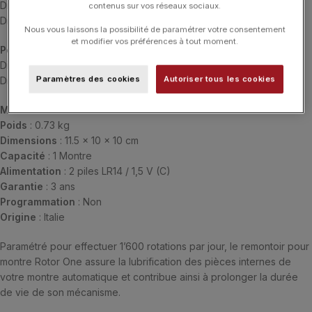
Diamètre maximum du bracelet : 19,5 cm
contenus sur vos réseaux sociaux.
Diamètre minimum du bracelet : 16,3 cm
Nous vous laissons la possibilité de paramétrer votre consentement
et modifier vos préférences à tout moment.
Petit
:
Diamètre maximum du bracelet : 17,4 cm
Paramètres des cookies
Autoriser tous les cookies
Diamètre minimum du bracelet : 15,2 cm
Matière
: Cuir toledo
Poids
: 0.73 kg
Dimensions
: 11.5 x 10 x 10 cm
Capacité
: 1 Montre
Alimentation
: 2 piles LR14 / 1,5 V (C)
Garantie
: 3 ans
Programmation
: Non
Origine
: Italie
Paramétré pour effectuer 1’600 rotations par jour, le remontoir pour
montre Rotor One assure la lubrification des pièces internes de
votre montre automatique et contribue ainsi à prolonger la durée
de vie de son mécanisme.